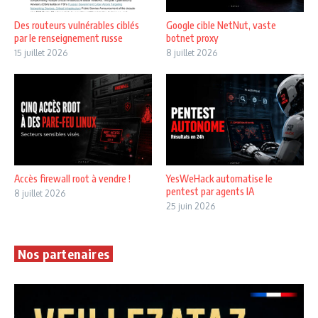
Des routeurs vulnérables ciblés
Google cible NetNut, vaste
par le renseignement russe
botnet proxy
15 juillet 2026
8 juillet 2026
Accès firewall root à vendre !
YesWeHack automatise le
pentest par agents IA
8 juillet 2026
25 juin 2026
Nos partenaires