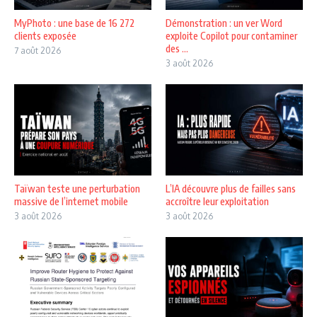
MyPhoto : une base de 16 272
Démonstration : un ver Word
clients exposée
exploite Copilot pour contaminer
des ...
7 août 2026
3 août 2026
Taïwan teste une perturbation
L’IA découvre plus de failles sans
massive de l’internet mobile
accroître leur exploitation
3 août 2026
3 août 2026