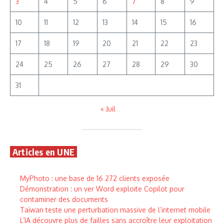
3
4
5
6
7
8
9
10
11
12
13
14
15
16
17
18
19
20
21
22
23
24
25
26
27
28
29
30
31
« Juil
Articles en UNE
MyPhoto : une base de 16 272 clients exposée
Démonstration : un ver Word exploite Copilot pour
contaminer des documents
Taïwan teste une perturbation massive de l’internet mobile
L’IA découvre plus de failles sans accroître leur exploitation