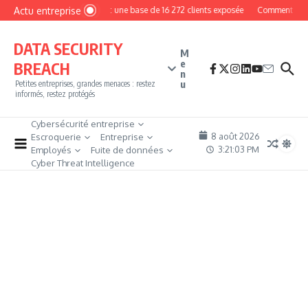
Aller au contenu
Actu entreprise
MyPhoto : une base de 16 272 clients exposée
Comment devenir
DATA SECURITY
M
e
BREACH
n
u
Petites entreprises, grandes menaces : restez
informés, restez protégés
Cybersécurité entreprise
8 août 2026
Escroquerie
Entreprise
3:21:04 PM
Employés
Fuite de données
Cyber Threat Intelligence