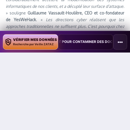
informatiques de nos clients, et a décuplé leur surface d’attaque.
» souligne
Guillaume Vassault-Houlière, CEO et co-fondateur
de YesWeHack
. «
Les directions cyber réalisent que les
approches traditionnelles ne suffisent plus. C’est pourquoi chez
YesWeHack nous tenons à offrir une solution agile et évolutive, à
la hauteur de ces défis
».
VÉRIFIER MES DONNÉES
•••
ITE COPILOT POUR CONTAMINER DES DOCUMENTS
•
TAÏWAN TESTE 
Recherche par Veille ZATAZ
Une partie de l’investissement viendra soutenir l’effort R&D
pour compléter et approfondir la valeur délivrée aux clients de
YesWeHack, et leur permettre de réaliser pleinement le
potentiel de la plateforme.
Outre le développement de fonctionnalités et services
additionnels, l’accent continuera d’être mis sur la qualité de
service et de l’accompagnement sur mesure fourni aux clients,
gage d’une adoption rapide et d’un retour sur investissement
maximal pour ces derniers.
Enfin, l’expansion de la présence de YesWeHack à