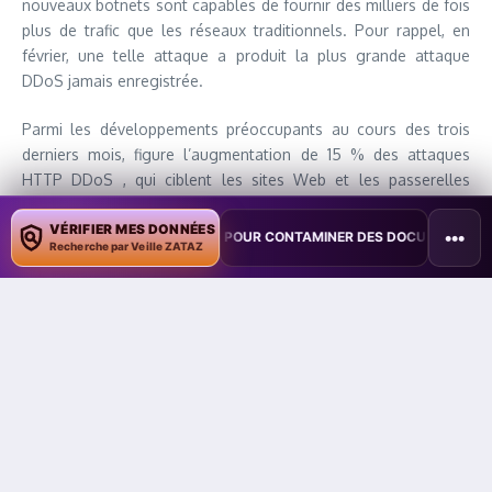
nouveaux botnets sont capables de fournir des milliers de fois
plus de trafic que les réseaux traditionnels. Pour rappel, en
février, une telle attaque a produit la plus grande attaque
DDoS jamais enregistrée.
Parmi les développements préoccupants au cours des trois
derniers mois, figure l’augmentation de 15 % des attaques
HTTP DDoS , qui ciblent les sites Web et les passerelles
tierces vers ces sites, alors même que ce type d’attaque a
VÉRIFIER MES DONNÉES
diminué d’année en année.
•••
ITE COPILOT POUR CONTAMINER DES DOCUMENTS
•
TAÏWAN TESTE 
Recherche par Veille ZATAZ
«
Il semble que les acteurs de la menace derrière ces attaques
aient délibérément conçu les attaques pour essayer de
surmonter les systèmes d’atténuation en imitant habilement le
comportement du navigateur de manière très précise, dans
certains cas, en introduisant un degré élevé de randomisation
sur diverses propriétés telles que les agents utilisateurs et JA3
empreintes digitales pour n’en nommer que quelques-unes
, ont
écrit les auteurs.
Dans bon nombre de ces attaques, il semble
que les acteurs de la menace essaient de maintenir leur taux