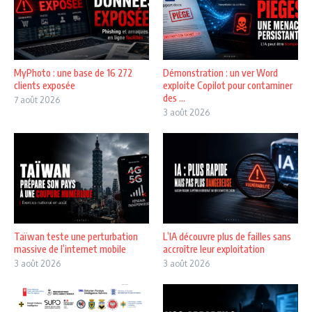
MyPhoto : une base de 16 272
Démonstration : un ver Word
clients exposée
exploite Copilot pour contaminer
des ...
7 août 2026
3 août 2026
Taïwan teste une perturbation
L’IA découvre plus de failles sans
massive de l’internet mobile
accroître leur exploitation
3 août 2026
3 août 2026