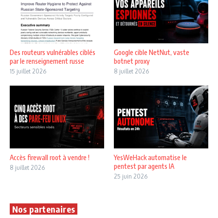
Des routeurs vulnérables ciblés
Google cible NetNut, vaste
par le renseignement russe
botnet proxy
15 juillet 2026
8 juillet 2026
Accès firewall root à vendre !
YesWeHack automatise le
pentest par agents IA
8 juillet 2026
25 juin 2026
Nos partenaires