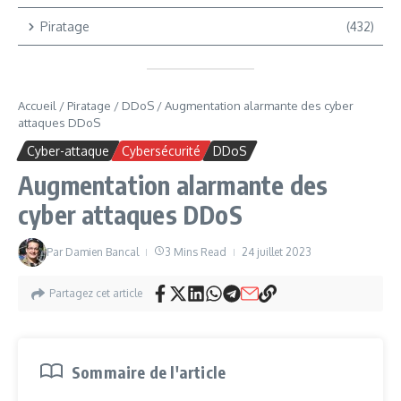
Piratage
(432)
Accueil
/
Piratage
/
DDoS
/
Augmentation alarmante des cyber
attaques DDoS
Cyber-attaque
Cybersécurité
DDoS
Augmentation alarmante des
cyber attaques DDoS
Par
Damien Bancal
3 Mins Read
24 juillet 2023
Partagez cet article
Sommaire de l'article