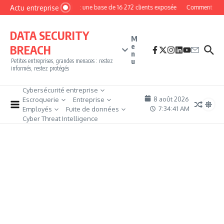
Aller au contenu
Actu entreprise
MyPhoto : une base de 16 272 clients exposée
Comment devenir
DATA SECURITY
M
e
BREACH
n
u
Petites entreprises, grandes menaces : restez
informés, restez protégés
Cybersécurité entreprise
8 août 2026
Escroquerie
Entreprise
7:34:42 AM
Employés
Fuite de données
Cyber Threat Intelligence