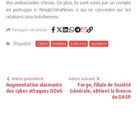
des ambassades chinois. De plus, ils sont suivis par un compte
en portugais (« NmqbChinaNews ») qui se concentre sur les
relations sino-brésiliennes.
Partagez cet article
Étiquetté :
Cytrox
Intellexa
justice us
spyphone
Article précédent
Article suivant
Augmentation alarmante
Forge, filiale de Société
des cyber attaques DDoS
Générale, obtient la licence
de DASP