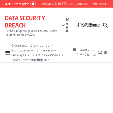
Aller au contenu
Actu entreprise
MyPhoto : une base de 16 272 clients exposée
Comment devenir 
DATA SECURITY
M
e
BREACH
n
u
Petites entreprises, grandes menaces : restez
informés, restez protégés
Cybersécurité entreprise
8 août 2026
Escroquerie
Entreprise
9:59:08 PM
Employés
Fuite de données
Cyber Threat Intelligence