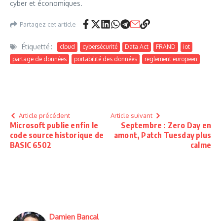
cyber et économiques.
Partagez cet article
Étiquetté :
cloud
cybersécurité
Data Act
FRAND
iot
partage de données
portabilité des données
reglement europeen
Article précédent
Article suivant
Microsoft publie enfin le
Septembre : Zero Day en
code source historique de
amont, Patch Tuesday plus
BASIC 6502
calme
Damien Bancal