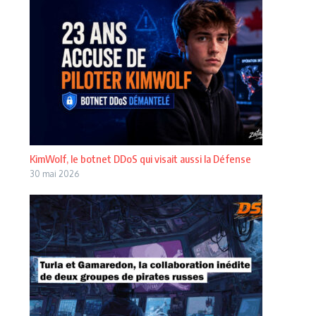
KimWolf, le botnet DDoS qui visait aussi la Défense
30 mai 2026