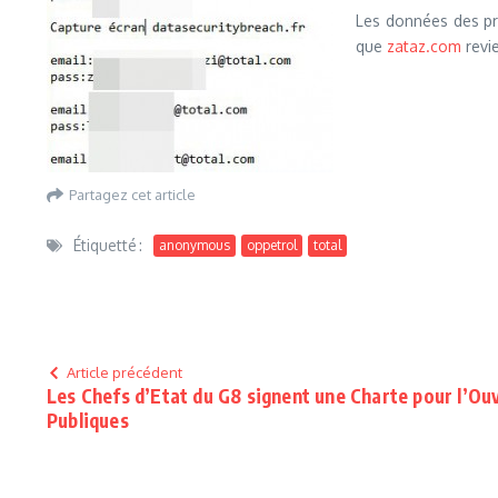
Les données des p
que
zataz.com
revie
Partagez cet article
Étiquetté :
anonymous
oppetrol
total
Article précédent
Les Chefs d’Etat du G8 signent une Charte pour l’O
Publiques