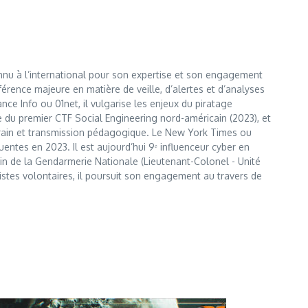
nnu à l’international pour son expertise et son engagement
érence majeure en matière de veille, d’alertes et d’analyses
e Info ou 01net, il vulgarise les enjeux du piratage
te du premier CTF Social Engineering nord-américain (2023), et
errain et transmission pédagogique. Le New York Times ou
entes en 2023. Il est aujourd’hui 9ᵉ influenceur cyber en
 sein de la Gendarmerie Nationale (Lieutenant-Colonel - Unité
istes volontaires, il poursuit son engagement au travers de