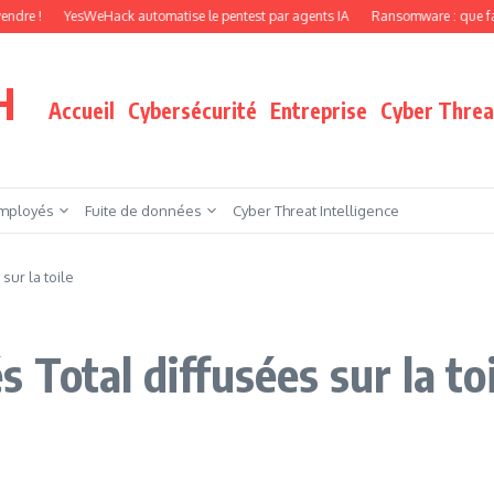
YesWeHack automatise le pentest par agents IA
Ransomware : que faire quand v
H
Accueil
Cybersécurité
Entreprise
Cyber Threat
mployés
Fuite de données
Cyber Threat Intelligence
ur la toile
Total diffusées sur la toi