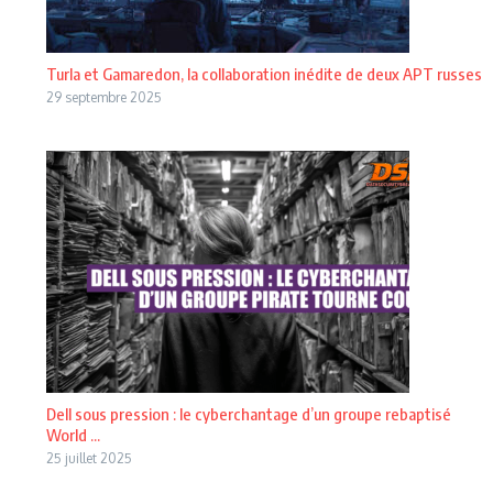
Turla et Gamaredon, la collaboration inédite de deux APT russes
29 septembre 2025
Dell sous pression : le cyberchantage d’un groupe rebaptisé
World ...
25 juillet 2025