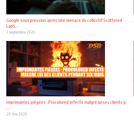
Google sous pression après une menace du collectif Scattered
LapS ...
7 septembre 2025
Imprimantes piégées : Procolored infecte malgré lui ses clients p
...
20 mai 2025