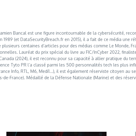
mien Bancal est une figure incontournable de la cybersécurité, reco
989 (et DataSecurityBreach.fr en 2015), il a fait de ce média une réf
 plusieurs centaines d’articles pour des médias comme Le Monde, Franc
nnelles. Lauréat du prix spécial du livre au FIC/InCyber 2022, finalis
anada (2024), il est reconnu pour sa capacité à allier pratique du t
nce Tyto PR l’a classé parmi les 500 personnalités tech les plus influ
France Info, RTL, M6, Medi1...), il est également réserviste citoyen au
s-de-France). Médaillé de la Défense Nationale (Marine) et des réserv