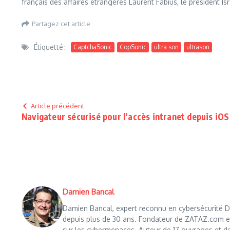
français des affaires étrangères Laurent Fabius, le président 
Partagez cet article
Étiquetté :
CaptchaSonic
CopSonic
ultra son
ultrason
Article précédent
Navigateur sécurisé pour l’accès intranet depuis iOS
Damien Bancal
Damien Bancal, expert reconnu en cybersécurité Da
depuis plus de 30 ans. Fondateur de ZATAZ.com en 1
sur les cybermenaces. Auteur de 17 ouvrages et de