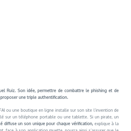
el Ruiz. Son idée, permettre de combattre le phishing et de
proposer une triple authentification.
AI ou une boutique en ligne installe sur son site l’invention de
allé sur un téléphone portable ou une tablette. Si un pirate, un
té diffuse un son unique pour chaque vérification,
explique à la
ient, face à son application muette, pourra ainsi s’assurer que le