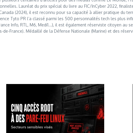
nnelles. Lauréat du prix spécial du livre au FIC/InCyber 2022, finalis
anada (2024), il est reconnu pour sa capacité à allier pratique du t
nce Tyto PR l’a classé parmi les 500 personnalités tech les plus influ
France Info, RTL, M6, Medi1...), il est également réserviste citoyen au
s-de-France). Médaillé de la Défense Nationale (Marine) et des réserv