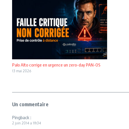
Palo Alto corrige en urgence un zero-day PAN-OS
13 mai 2026
Un commentaire
Pingback :
2 juin 2014 a 11h34