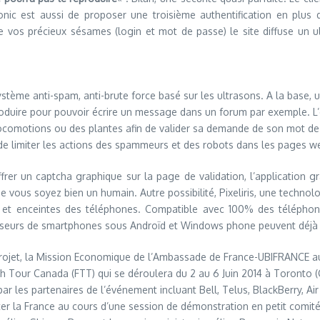
pSonic est aussi de proposer une troisième authentification en plu
 vos précieux sésames (login et mot de passe) le site diffuse un u
stème anti-spam, anti-brute force basé sur les ultrasons. A la base, u
t reproduire pour pouvoir écrire un message dans un forum par exemple.
locomotions ou des plantes afin de valider sa demande de son mot de 
 de limiter les actions des spammeurs et des robots dans les pages w
iffrer un captcha graphique sur la page de validation, l’application
que vous soyez bien un humain. Autre possibilité, Pixeliris, une techno
 et enceintes des téléphones. Compatible avec 100% des téléphon
sesseurs de smartphones sous Androïd et Windows phone peuvent déjà p
 projet, la Mission Economique de l’Ambassade de France-UBIFRANCE a
ch Tour Canada (FTT) qui se déroulera du 2 au 6 Juin 2014 à Toronto 
par les partenaires de l’événement incluant Bell, Telus, BlackBerry, A
enter la France au cours d’une session de démonstration en petit comité