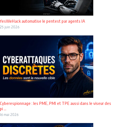
YesWeHack automatise le pentest par agents IA
25 juin 2026
Cyberespionnage : les PME, PMI et TPE aussi dans le viseur des
pi ...
16 mai 2026