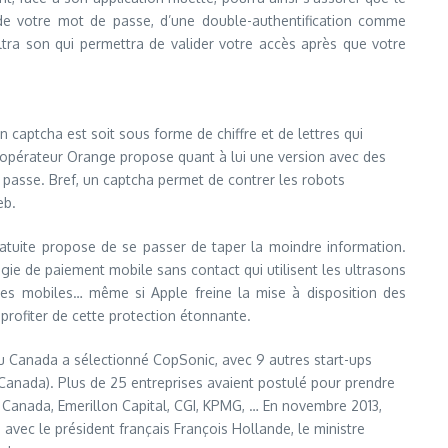
s de votre mot de passe, d’une double-authentification comme
ltra son qui permettra de valider votre accès après que votre
n captcha est soit sous forme de chiffre et de lettres qui
 L’opérateur Orange propose quant à lui une version avec des
passe. Bref, un captcha permet de contrer les robots
eb.
 gratuite propose de se passer de taper la moindre information.
logie de paiement mobile sans contact qui utilisent les ultrasons
es mobiles… même si Apple freine la mise à disposition des
rofiter de cette protection étonnante.
u Canada a sélectionné CopSonic, avec 9 autres start-ups
(Canada). Plus de 25 entreprises avaient postulé pour prendre
ir Canada, Emerillon Capital, CGI, KPMG, … En novembre 2013,
 avec le président français François Hollande, le ministre