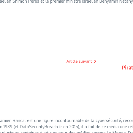
Israélien Shimon Peres et le premier ministre israélien Benyamin Netan
Article suivant
Pira
mien Bancal est une figure incontournable de la cybersécurité, reco
989 (et DataSecurityBreach.fr en 2015), il a fait de ce média une réf
 plusieurs centaines d’articles pour des médias comme Le Monde, Franc