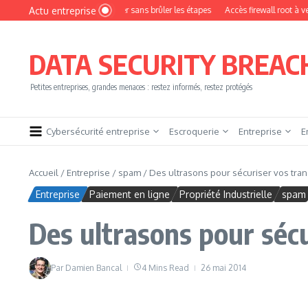
Aller au contenu
Actu entreprise
mment devenir pentester sans brûler les étapes
Accès firewall root à vendre !
DATA SECURITY BREAC
Petites entreprises, grandes menaces : restez informés, restez protégés
Cybersécurité entreprise
Escroquerie
Entreprise
E
Accueil
/
Entreprise
/
spam
/
Des ultrasons pour sécuriser vos tran
Entreprise
Paiement en ligne
Propriété Industrielle
spam
Des ultrasons pour sécu
Par
Damien Bancal
4 Mins Read
26 mai 2014