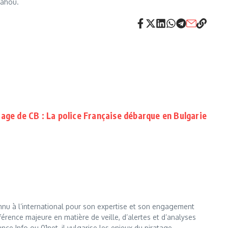
yahou.
tage de CB : La police Française débarque en Bulgarie
nnu à l’international pour son expertise et son engagement
érence majeure en matière de veille, d’alertes et d’analyses
e Info ou 01net, il vulgarise les enjeux du piratage