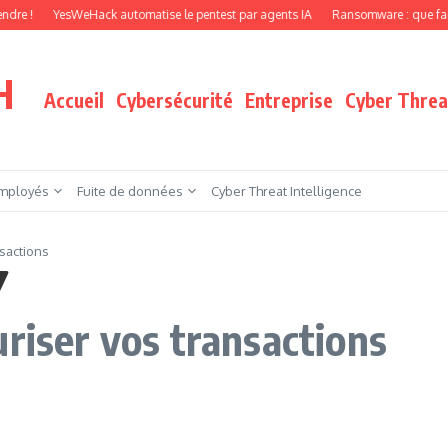
YesWeHack automatise le pentest par agents IA
Ransomware : que faire quand vo
H
Accueil
Cybersécurité
Entreprise
Cyber Threat
mployés
Fuite de données
Cyber Threat Intelligence
sactions
riser vos transactions