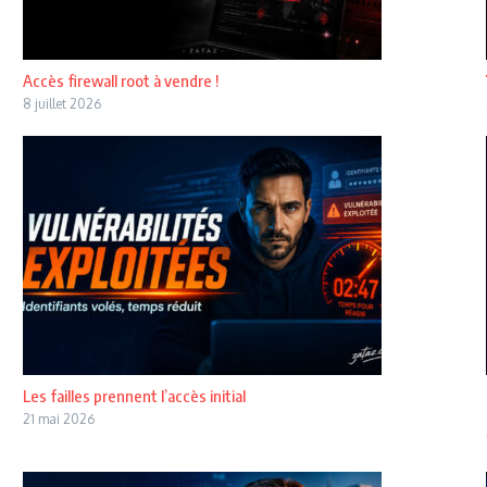
Accès firewall root à vendre !
8 juillet 2026
Les failles prennent l’accès initial
21 mai 2026