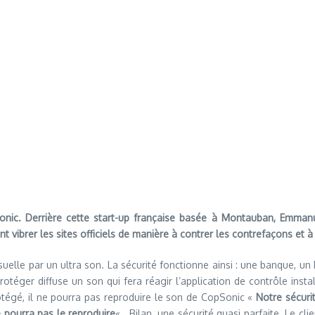
onic. Derrière cette start-up française basée à Montauban, Emmanu
 vibrer les sites officiels de manière à contrer les contrefaçons et à 
uelle par un ultra son. La sécurité fonctionne ainsi : une banque, un F
protéger diffuse un son qui fera réagir l’application de contrôle inst
otégé, il ne pourra pas reproduire le son de CopSonic «
Notre sécuri
e pourra pas le reproduire
« . Bilan, une sécurité quasi parfaite. Le cl