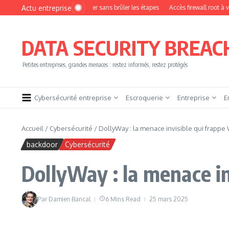
Aller au contenu
Actu entreprise
Comment devenir pentester sans brûler les étapes
Accès firewall root à vendre !
DATA SECURITY BREAC
Petites entreprises, grandes menaces : restez informés, restez protégés
Cybersécurité entreprise
Escroquerie
Entreprise
E
Accueil
/
Cybersécurité
/
DollyWay : la menace invisible qui frapp
backdoor
Cybersécurité
DollyWay : la menace i
Par
Damien Bancal
6 Mins Read
25 mars 2025