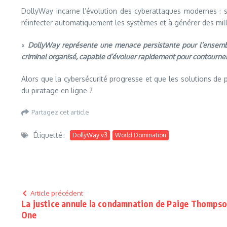
DollyWay incarne l’évolution des cyberattaques modernes : so
réinfecter automatiquement les systèmes et à générer des mill
«
DollyWay représente une menace persistante pour l’ensemble
criminel organisé, capable d’évoluer rapidement pour contourner
Alors que la cybersécurité progresse et que les solutions de 
du piratage en ligne ?
Partagez cet article
Étiquetté :
DollyWay v3
World Domination
Article précédent
La justice annule la condamnation de Paige Thompson
One