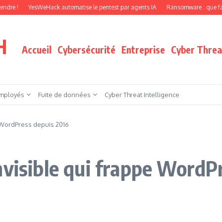
YesWeHack automatise le pentest par agents IA
Ransomware : que faire quand 
H
Accueil
Cybersécurité
Entreprise
Cyber Threat
mployés
Fuite de données
Cyber Threat Intelligence
e WordPress depuis 2016
nvisible qui frappe WordP