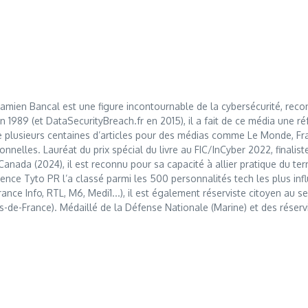
mien Bancal est une figure incontournable de la cybersécurité, reco
989 (et DataSecurityBreach.fr en 2015), il a fait de ce média une réf
 plusieurs centaines d’articles pour des médias comme Le Monde, Franc
nnelles. Lauréat du prix spécial du livre au FIC/InCyber 2022, finalis
anada (2024), il est reconnu pour sa capacité à allier pratique du t
nce Tyto PR l’a classé parmi les 500 personnalités tech les plus influ
France Info, RTL, M6, Medi1...), il est également réserviste citoyen au
s-de-France). Médaillé de la Défense Nationale (Marine) et des réserv