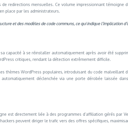
s de redirections mensuelles. Ce volume impressionnant témoigne de 
en place par les administrateurs.
ructure et des modèles de code communs, ce qui indique l’implication d’
 sa capacité à se réinstaller automatiquement après avoir été suppri
dPress critiques, rendant la détection extrêmement difficile.
t les thèmes WordPress populaires, introduisant du code malveillant 
st automatiquement déclenchée via une porte dérobée laissée dans
ne est directement liée à des programmes d’affiliation gérés par Ve
s hackers peuvent diriger le trafic vers des offres spécifiques, maximis