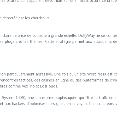
es pirates, qui s’appuient désormais sur une infrastructure centrali
 détectée par les chercheurs :
n claire de prise de contrôle à grande échelle. DollyWay ne se content
les plugins et les thèmes. Cette stratégie permet aux attaquants de
.
ion particulièrement agressive. Une fois qu’un site WordPress est c
de rencontres factices, des casinos en ligne ou des plateformes de c
aires comme VexTrio et LosPollos.
 System (TDS), une plateforme sophistiquée qui filtre le trafic en f
et aux hackers d’optimiser leurs gains en envoyant les utilisateurs v