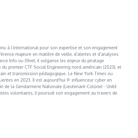
nnu à l’international pour son expertise et son engagement
érence majeure en matière de veille, d’alertes et d’analyses
e Info ou 01net, il vulgarise les enjeux du piratage
te du premier CTF Social Engineering nord-américain (2023), et
errain et transmission pédagogique. Le New York Times ou
entes en 2023. Il est aujourd’hui 9ᵉ influenceur cyber en
 sein de la Gendarmerie Nationale (Lieutenant-Colonel - Unité
istes volontaires, il poursuit son engagement au travers de