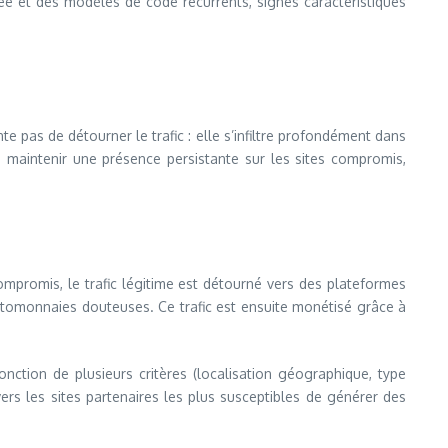
sée et des modèles de code récurrents, signes caractéristiques
e pas de détourner le trafic : elle s’infiltre profondément dans
 maintenir une présence persistante sur les sites compromis,
ompromis, le trafic légitime est détourné vers des plateformes
ryptomonnaies douteuses. Ce trafic est ensuite monétisé grâce à
onction de plusieurs critères (localisation géographique, type
ers les sites partenaires les plus susceptibles de générer des