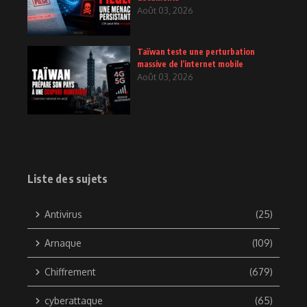
Août 03, 2026
Taïwan teste une perturbation
massive de l’internet mobile
Août 03, 2026
Liste des sujets
Antivirus
(25)
Arnaque
(109)
Chiffrement
(679)
cyberattaque
(65)