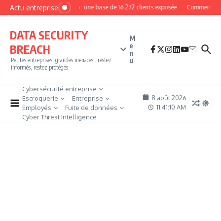
Aller au contenu
Actu entreprise
MyPhoto : une base de 16 272 clients exposée
Comment deven
DATA SECURITY
M
e
BREACH
n
u
Petites entreprises, grandes menaces : restez
informés, restez protégés
Cybersécurité entreprise
8 août 2026
Escroquerie
Entreprise
11:41:11 AM
Employés
Fuite de données
Cyber Threat Intelligence