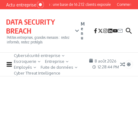
Aller au contenu
Actu entreprise
MyPhoto : une base de 16 272 clients exposée
Comment deven
DATA SECURITY
M
e
BREACH
n
u
Petites entreprises, grandes menaces : restez
informés, restez protégés
Cybersécurité entreprise
8 août 2026
Escroquerie
Entreprise
12:28:45 PM
Employés
Fuite de données
Cyber Threat Intelligence