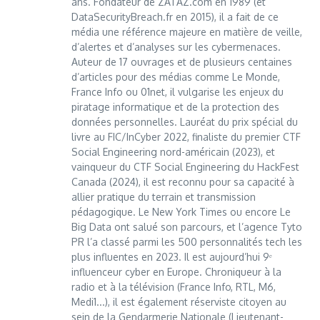
ans. Fondateur de ZATAZ.com en 1989 (et
DataSecurityBreach.fr en 2015), il a fait de ce
média une référence majeure en matière de veille,
d’alertes et d’analyses sur les cybermenaces.
Auteur de 17 ouvrages et de plusieurs centaines
d’articles pour des médias comme Le Monde,
France Info ou 01net, il vulgarise les enjeux du
piratage informatique et de la protection des
données personnelles. Lauréat du prix spécial du
livre au FIC/InCyber 2022, finaliste du premier CTF
Social Engineering nord-américain (2023), et
vainqueur du CTF Social Engineering du HackFest
Canada (2024), il est reconnu pour sa capacité à
allier pratique du terrain et transmission
pédagogique. Le New York Times ou encore Le
Big Data ont salué son parcours, et l’agence Tyto
PR l’a classé parmi les 500 personnalités tech les
plus influentes en 2023. Il est aujourd’hui 9ᵉ
influenceur cyber en Europe. Chroniqueur à la
radio et à la télévision (France Info, RTL, M6,
Medi1...), il est également réserviste citoyen au
sein de la Gendarmerie Nationale (Lieutenant-