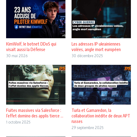
KimWolf, le botnet DDoS qui
Les adresses IP ukrainiennes
visait aussi la Défense
volées, angle mort européen
30 mai 2026
30 décembre 2025
Fuites massives via Salesforce :
Turla et Gamaredon, la
l’effet domino des applis tierce ...
collaboration inédite de deux APT
russes
1 octobre 2025
29 septembre 2025