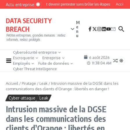
Aller au contenu
Actu entreprise
Comment devenir pentester sans brûler les étapes
Accès firewa
DATA SECURITY
M
e
BREACH
n
u
Petites entreprises, grandes menaces : restez
informés, restez protégés
Cybersécurité entreprise
6 août 2026
Escroquerie
Entreprise
11:38:06 AM
Employés
Fuite de données
Cyber Threat Intelligence
Accueil
/
Piratage
/
Leak
/
Intrusion massive de la DGSE dans les
communications des clients d’Orange : libertés en danger !
Cyber-attaque
Leak
Intrusion massive de la DGSE
dans les communications des
clients d’Orange : libertés en