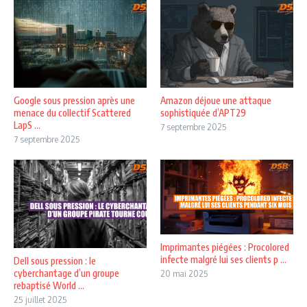
Google sous pression après une
Amazon déjoue une attaque
menace du collectif Scattered
sophistiquée d’APT29
LapS ...
7 septembre 2025
7 septembre 2025
Imprimantes piégées : Procolored
infecte malgré lui ses clients p ...
Dell sous pression : le
cyberchantage d’un groupe
20 mai 2025
rebaptisé World ...
25 juillet 2025