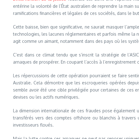
entérine la volonté de l’État australien de reprendre la main su
ramifications financières et légales de ces sociétés, dans le b
Cette baisse, bien que significative, ne saurait masquer l’amp
technologies, les lacunes réglementaires et parfois même la 
agit comme un aimant, notamment dans des pays où les système
C’est dans ce climat tendu que s’inscrit la stratégie de l’AS
arnaques de prospérer. En coupant l’accès à l’enregistrement of
Les répercussions de cette opération pourraient se faire senti
Australie. Cela démontre que les escroqueries opérées depuis 
semble avoir été une cible privilégiée pour certaines de ces 
devises ou les actifs numériques.
La dimension internationale de ces fraudes pose également un 
transférés vers des comptes offshore ou blanchis à travers u
investisseurs floués.
Mais la lutte contre ces arnaques ne peut pas reposer uniquemen