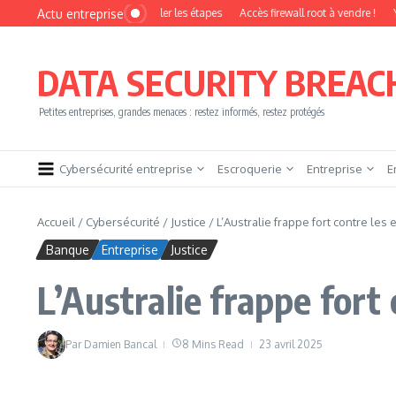
Aller au contenu
Actu entreprise
evenir pentester sans brûler les étapes
Accès firewall root à vendre !
YesWeHa
DATA SECURITY BREAC
Petites entreprises, grandes menaces : restez informés, restez protégés
Cybersécurité entreprise
Escroquerie
Entreprise
E
Accueil
/
Cybersécurité
/
Justice
/
L’Australie frappe fort contre les
Banque
Entreprise
Justice
L’Australie frappe fort 
Par
Damien Bancal
8 Mins Read
23 avril 2025