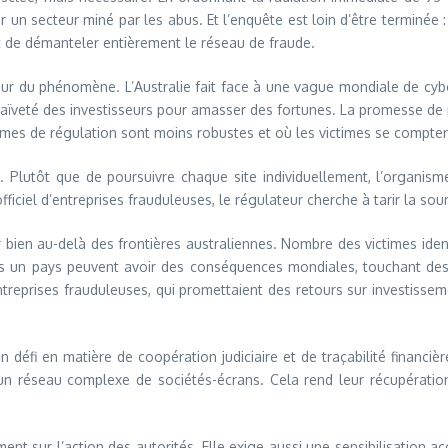
r un secteur miné par les abus. Et l’enquête est loin d’être terminée 
ut de démanteler entièrement le réseau de fraude.
leur du phénomène. L’Australie fait face à une vague mondiale de cyber
naïveté des investisseurs pour amasser des fortunes. La promesse d
s de régulation sont moins robustes et où les victimes se comptent 
IC. Plutôt que de poursuivre chaque site individuellement, l’organis
ficiel d’entreprises frauduleuses, le régulateur cherche à tarir la so
r bien au-delà des frontières australiennes. Nombre des victimes iden
un pays peuvent avoir des conséquences mondiales, touchant des part
entreprises frauduleuses, qui promettaient des retours sur investis
défi en matière de coopération judiciaire et de traçabilité financièr
n réseau complexe de sociétés-écrans. Cela rend leur récupération 
t sur l’action des autorités. Elle exige aussi une sensibilisation ac