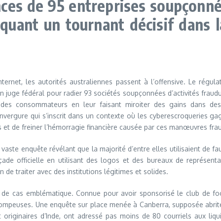
ences de 95 entreprises soupçonn
quant un tournant décisif dans l
ernet, les autorités australiennes passent à l’offensive. Le régulat
 juge fédéral pour radier 93 sociétés soupçonnées d’activités fraudu
pé des consommateurs en leur faisant miroiter des gains dans 
vergure qui s’inscrit dans un contexte où les cyberescroqueries gagn
s et de freiner l’hémorragie financière causée par ces manœuvres fra
 vaste enquête révélant que la majorité d’entre elles utilisaient de 
façade officielle en utilisant des logos et des bureaux de représenta
n de traiter avec des institutions légitimes et solides.
re de cas emblématique. Connue pour avoir sponsorisé le club de foo
 trompeuses. Une enquête sur place menée à Canberra, supposée abriter
 originaires d’Inde, ont adressé pas moins de 80 courriels aux liq