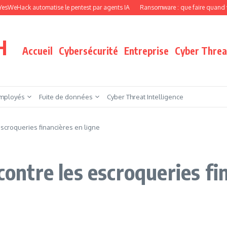
ck automatise le pentest par agents IA
Ransomware : que faire quand vos fichi
H
Accueil
Cybersécurité
Entreprise
Cyber Threat
mployés
Fuite de données
Cyber Threat Intelligence
 escroqueries financières en ligne
contre les escroqueries fi