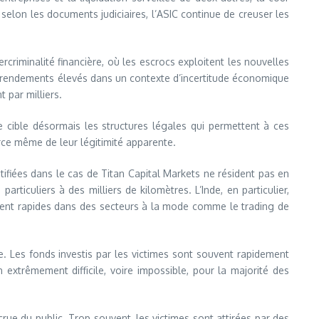
: selon les documents judiciaires, l’ASIC continue de creuser les
criminalité financière, où les escrocs exploitent les nouvelles
e rendements élevés dans un contexte d’incertitude économique
par milliers.
me cible désormais les structures légales qui permettent à ces
urce même de leur légitimité apparente.
tifiées dans le cas de Titan Capital Markets ne résident pas en
iculiers à des milliers de kilomètres. L’Inde, en particulier,
sement rapides dans des secteurs à la mode comme le trading de
e. Les fonds investis par les victimes sont souvent rapidement
extrêmement difficile, voire impossible, pour la majorité des
crue du public. Trop souvent, les victimes sont attirées par des