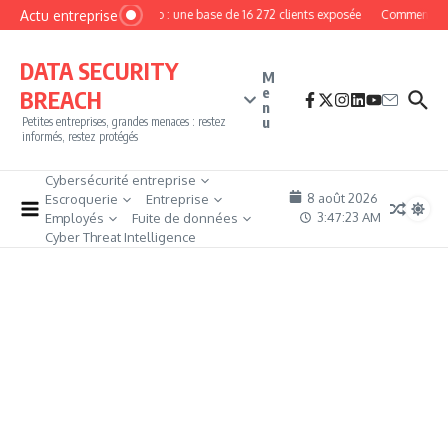
Aller au contenu
Actu entreprise
MyPhoto : une base de 16 272 clients exposée
Comment deven
DATA SECURITY
M
e
BREACH
n
u
Petites entreprises, grandes menaces : restez
informés, restez protégés
Cybersécurité entreprise
8 août 2026
Escroquerie
Entreprise
3:47:24 AM
Employés
Fuite de données
Cyber Threat Intelligence