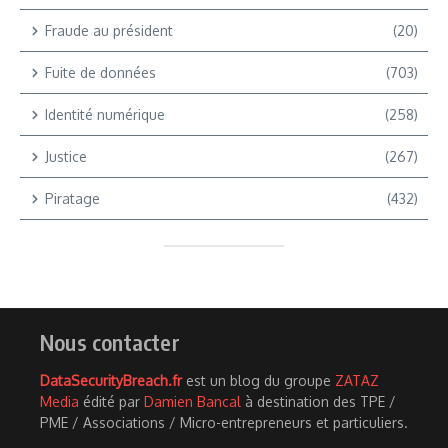
Fraude au président
(20)
Fuite de données
(703)
Identité numérique
(258)
Justice
(267)
Piratage
(432)
Nous contacter
DataSecurityBreach.fr
est un blog du groupe
ZATAZ
Media
édité par
Damien Bancal
à destination des TPE /
PME / Associations / Micro-entrepreneurs et particuliers.