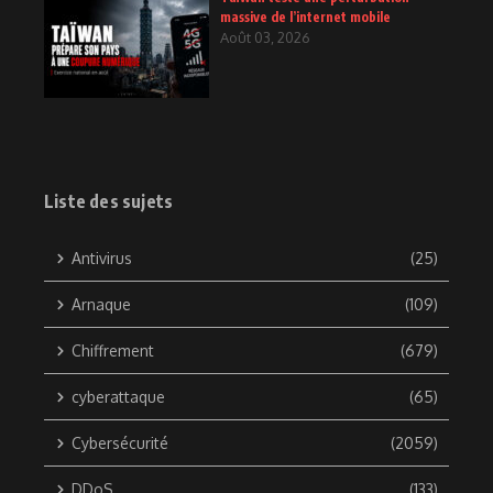
massive de l’internet mobile
Août 03, 2026
Liste des sujets
Antivirus
(25)
Arnaque
(109)
Chiffrement
(679)
cyberattaque
(65)
Cybersécurité
(2059)
DDoS
(133)