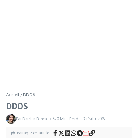
Accueil
/
DDOS
DDOS
Par
Damien Bancal
0 Mins Read
7 février 2019
Partagez cet article