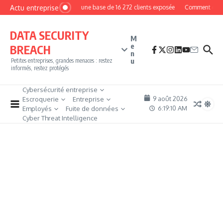
Aller au contenu
Actu entreprise
MyPhoto : une base de 16 272 clients exposée
Comment devenir 
DATA SECURITY
M
e
BREACH
n
u
Petites entreprises, grandes menaces : restez
informés, restez protégés
Cybersécurité entreprise
9 août 2026
Escroquerie
Entreprise
6:19:11 AM
Employés
Fuite de données
Cyber Threat Intelligence