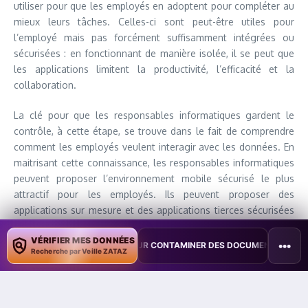
utiliser pour que les employés en adoptent pour compléter au
mieux leurs tâches. Celles-ci sont peut-être utiles pour
l’employé mais pas forcément suffisamment intégrées ou
sécurisées : en fonctionnant de manière isolée, il se peut que
les applications limitent la productivité, l’efficacité et la
collaboration.
La clé pour que les responsables informatiques gardent le
contrôle, à cette étape, se trouve dans le fait de comprendre
comment les employés veulent interagir avec les données. En
maitrisant cette connaissance, les responsables informatiques
peuvent proposer l’environnement mobile sécurisé le plus
attractif pour les employés. Ils peuvent proposer des
applications sur mesure et des applications tierces sécurisées
qui sont meilleures – que ce soit en rapidité ou dans l’usage –
VÉRIFIER MES DONNÉES
que celles que les employés utilisent déjà, ce qui aide à
•••
PILOT POUR CONTAMINER DES DOCUMENTS
•
TAÏWAN TESTE UNE PE
Recherche par Veille ZATAZ
transformer l’entreprise en même temps.
En particulier, l’usage des applications professionnelles
personnalisées ne fait que croître. D’ici 2017, 25% des