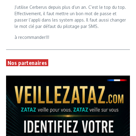
J’utilise Cerberus depuis plus d’un an. C’est le top du top.
Effectivement, il faut mettre un bon mot de passe et
passer l’appli dans les system apps. Il faut aussi changer
le mot clé par défaut du pilotage par SMS.
à recommander!!!
Nos partenaires