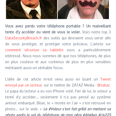
Vous avez perdu votre téléphone portable ? Un malveillant
tente d’y accéder ou vient de vous le voler.
Voici notre top 3
DataSecurityBreach.fr
des outils qui devraient vous servir afin
de vous protéger, et protéger votre précieux. L’article sur
comment sécuriser sa tablette
vous a particulièrement
intéressé. Nous nous sommes dit que nos téléphones, de plus
en plus couteux et aux contenus de plus en plus sensibles
méritaient aussi un véritable focus.
L’idée de cet article m’est venu aussi en lisant un
Tweet
envoyé par un lecteur
, sur le twitter de ZATAZ Media :
@zataz
.
Le papa du lecteur a eu son iPhone volé. Fier de lui, le voleur a
tenté d’y accéder… seulement il n’a pas pensé au système
antivol embarqué. Bilan, le « monte en l’air » s’est retrouvé en
photo… sur le web. «
Le #Voleur s’est fait grillé en mettant sa
photo après le vol du téléphone de mon père #Abidjan #civ225