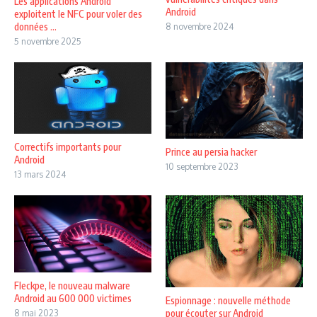
Les applications Android
Android
exploitent le NFC pour voler des
données ...
8 novembre 2024
5 novembre 2025
Correctifs importants pour
Prince au persia hacker
Android
10 septembre 2023
13 mars 2024
Fleckpe, le nouveau malware
Android au 600 000 victimes
Espionnage : nouvelle méthode
pour écouter sur Android
8 mai 2023