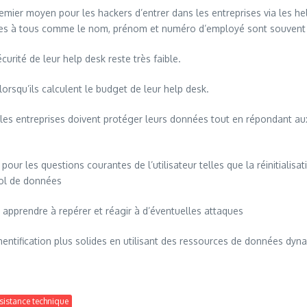
r moyen pour les hackers d’entrer dans les entreprises via les help
bles à tous comme le nom, prénom et numéro d’employé sont souvent le
ité de leur help desk reste très faible.
qu’ils calculent le budget de leur help desk.
 les entreprises doivent protéger leurs données tout en répondant aux
 les questions courantes de l’utilisateur telles que la réinitialisati
 vol de données
prendre à repérer et réagir à d’éventuelles attaques
fication plus solides en utilisant des ressources de données dyna
ssistance technique