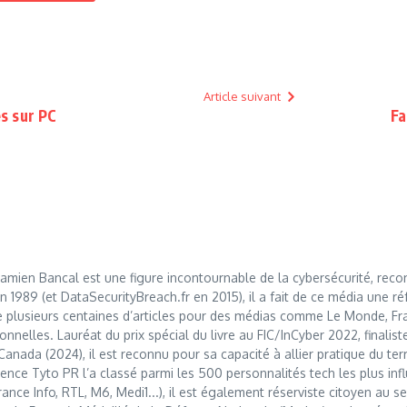
Article suivant
s sur PC
Fa
mien Bancal est une figure incontournable de la cybersécurité, reco
989 (et DataSecurityBreach.fr en 2015), il a fait de ce média une réf
 plusieurs centaines d’articles pour des médias comme Le Monde, Franc
nnelles. Lauréat du prix spécial du livre au FIC/InCyber 2022, finalis
anada (2024), il est reconnu pour sa capacité à allier pratique du t
nce Tyto PR l’a classé parmi les 500 personnalités tech les plus influ
France Info, RTL, M6, Medi1...), il est également réserviste citoyen au