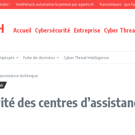
YesWeHack automatise le pentest par agents IA
Ransomware : que faire quand vo
H
Accueil
Cybersécurité
Entreprise
Cyber Threat
mployés
Fuite de données
Cyber Threat Intelligence
’assistance technique
ak
ité des centres d’assista