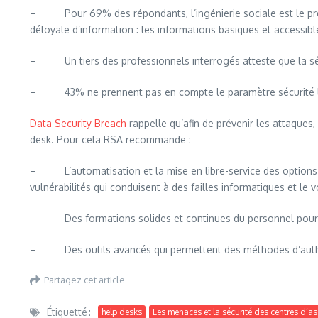
– Pour 69% des répondants, l’ingénierie sociale est le premie
déloyale d’information : les informations basiques et accessi
– Un tiers des professionnels interrogés atteste que la sécur
– 43% ne prennent pas en compte le paramètre sécurité lors
Data Security Breach
rappelle qu’afin de prévenir les attaques,
desk. Pour cela RSA recommande :
– L’automatisation et la mise en libre-service des options pour
vulnérabilités qui conduisent à des failles informatiques et le
– Des formations solides et continues du personnel pour ap
– Des outils avancés qui permettent des méthodes d’authenti
Partagez cet article
Étiquetté :
help desks
Les menaces et la sécurité des centres d’a