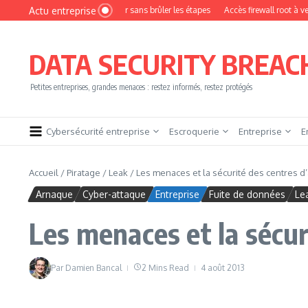
Aller au contenu
Actu entreprise
mment devenir pentester sans brûler les étapes
Accès firewall root à vendre !
DATA SECURITY BREAC
Petites entreprises, grandes menaces : restez informés, restez protégés
Cybersécurité entreprise
Escroquerie
Entreprise
E
Accueil
/
Piratage
/
Leak
/
Les menaces et la sécurité des centres d
Arnaque
Cyber-attaque
Entreprise
Fuite de données
Le
Les menaces et la sécur
Par
Damien Bancal
2 Mins Read
4 août 2013