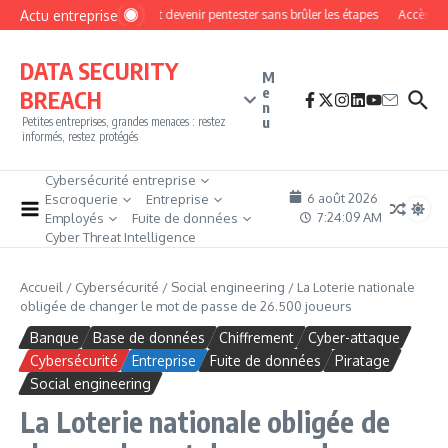
Aller au contenu
Actu entreprise
Comment devenir pentester sans brûler les étapes
Accès firewa
DATA SECURITY
M
e
BREACH
n
u
Petites entreprises, grandes menaces : restez
informés, restez protégés
Cybersécurité entreprise
6 août 2026
Escroquerie
Entreprise
7:24:11 AM
Employés
Fuite de données
Cyber Threat Intelligence
Accueil
/
Cybersécurité
/
Social engineering
/
La Loterie nationale
obligée de changer le mot de passe de 26.500 joueurs
Banque
Base de données
Chiffrement
Cyber-attaque
Cybersécurité
Entreprise
Fuite de données
Piratage
Social engineering
La Loterie nationale obligée de