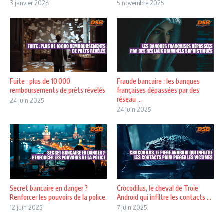
3 janvier 2026
5 novembre 2025
Fuite : plus de 10 000
Fraude bancaire : les banques
remboursements de prêts révélés
françaises dépassées par des
réseau ...
24 juin 2025
24 juin 2025
Secret bancaire en danger ?
Crocodilus, le cheval de Troie
Renforcer les pouvoirs de la police.
Android qui infiltre les contacts ...
12 juin 2025
7 juin 2025