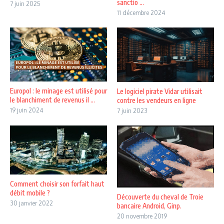
sanctio ...
7 juin 2025
11 décembre 2024
Europol : le minage est utilisé pour
Le logiciel pirate Vidar utilisait
le blanchiment de revenus il ...
contre les vendeurs en ligne
19 juin 2024
7 juin 2023
Comment choisir son forfait haut
débit mobile ?
Découverte du cheval de Troie
30 janvier 2022
bancaire Android, Ginp.
20 novembre 2019