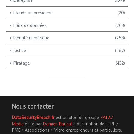
Entreprise
(1091)
Fraude au président
(20)
Fuite de données
(703)
Identité numérique
(258)
Justice
(267)
Piratage
(432)
Nous contacter
DataSecurityBreach.fr
est un blog du groupe
ZATAZ
Media
édité par
Damien Bancal
à destination des TPE /
PME / Associations / Micro-entrepreneurs et particuliers.