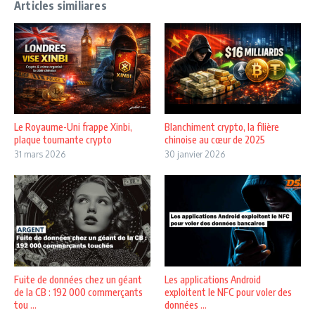
Articles similiares
Le Royaume-Uni frappe Xinbi,
Blanchiment crypto, la filière
plaque tournante crypto
chinoise au cœur de 2025
31 mars 2026
30 janvier 2026
Fuite de données chez un géant
Les applications Android
de la CB : 192 000 commerçants
exploitent le NFC pour voler des
tou ...
données ...