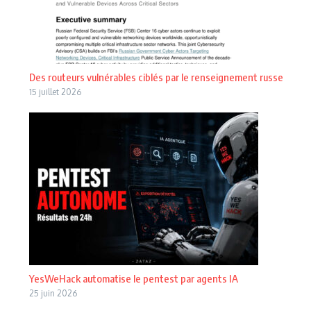
Des routeurs vulnérables ciblés par le renseignement russe
15 juillet 2026
YesWeHack automatise le pentest par agents IA
25 juin 2026