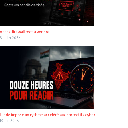
Accès firewall root à vendre !
8 juillet 2026
L’Inde impose un rythme accéléré aux correctifs cyber
13 juin 2026