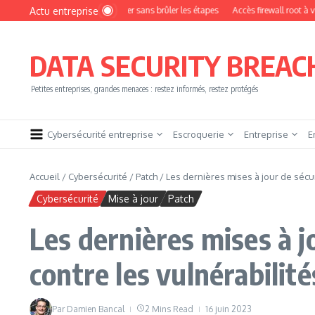
Aller au contenu
Actu entreprise
omment devenir pentester sans brûler les étapes
Accès firewall root à vendre !
DATA SECURITY BREAC
Petites entreprises, grandes menaces : restez informés, restez protégés
Cybersécurité entreprise
Escroquerie
Entreprise
E
Accueil
/
Cybersécurité
/
Patch
/
Les dernières mises à jour de sécur
Cybersécurité
Mise à jour
Patch
Les dernières mises à j
contre les vulnérabilité
Par
Damien Bancal
2 Mins Read
16 juin 2023