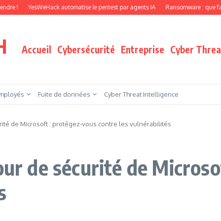
YesWeHack automatise le pentest par agents IA
Ransomware : que faire quand 
H
Accueil
Cybersécurité
Entreprise
Cyber Threat
mployés
Fuite de données
Cyber Threat Intelligence
ité de Microsoft : protégez-vous contre les vulnérabilités
our de sécurité de Microso
s