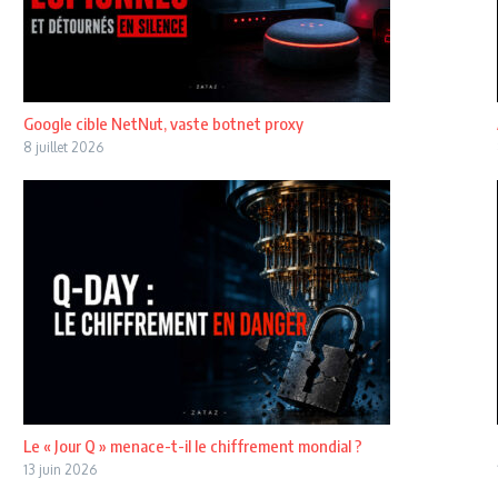
Google cible NetNut, vaste botnet proxy
8 juillet 2026
Le « Jour Q » menace-t-il le chiffrement mondial ?
13 juin 2026