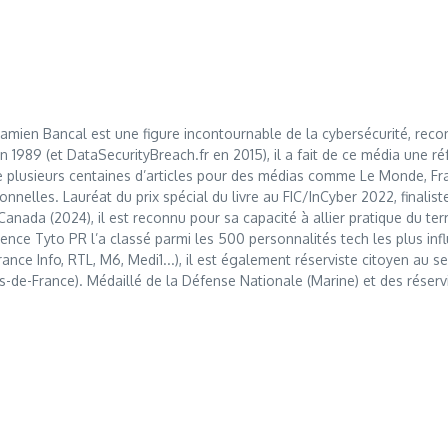
mien Bancal est une figure incontournable de la cybersécurité, reco
989 (et DataSecurityBreach.fr en 2015), il a fait de ce média une réf
 plusieurs centaines d’articles pour des médias comme Le Monde, Franc
nnelles. Lauréat du prix spécial du livre au FIC/InCyber 2022, finalis
anada (2024), il est reconnu pour sa capacité à allier pratique du t
nce Tyto PR l’a classé parmi les 500 personnalités tech les plus influ
France Info, RTL, M6, Medi1...), il est également réserviste citoyen au
s-de-France). Médaillé de la Défense Nationale (Marine) et des réserv