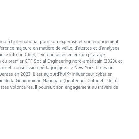
nnu à l’international pour son expertise et son engagement
érence majeure en matière de veille, d’alertes et d’analyses
e Info ou 01net, il vulgarise les enjeux du piratage
te du premier CTF Social Engineering nord-américain (2023), et
errain et transmission pédagogique. Le New York Times ou
entes en 2023. Il est aujourd’hui 9ᵉ influenceur cyber en
 sein de la Gendarmerie Nationale (Lieutenant-Colonel - Unité
istes volontaires, il poursuit son engagement au travers de