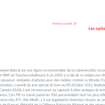
Article suivant
Les optio
mien Bancal est une figure incontournable de la cybersécurité, reco
989 (et DataSecurityBreach.fr en 2015), il a fait de ce média une réf
 plusieurs centaines d’articles pour des médias comme Le Monde, Franc
nnelles. Lauréat du prix spécial du livre au FIC/InCyber 2022, finalis
anada (2024), il est reconnu pour sa capacité à allier pratique du t
nce Tyto PR l’a classé parmi les 500 personnalités tech les plus influ
France Info, RTL, M6, Medi1...), il est également réserviste citoyen au
s-de-France). Médaillé de la Défense Nationale (Marine) et des réserv