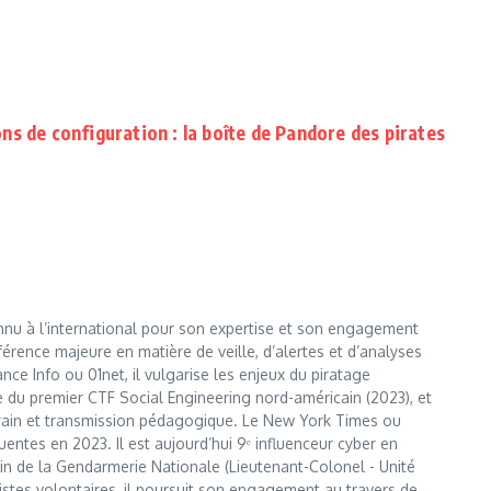
ns de configuration : la boîte de Pandore des pirates
nnu à l’international pour son expertise et son engagement
érence majeure en matière de veille, d’alertes et d’analyses
e Info ou 01net, il vulgarise les enjeux du piratage
te du premier CTF Social Engineering nord-américain (2023), et
errain et transmission pédagogique. Le New York Times ou
entes en 2023. Il est aujourd’hui 9ᵉ influenceur cyber en
 sein de la Gendarmerie Nationale (Lieutenant-Colonel - Unité
istes volontaires, il poursuit son engagement au travers de