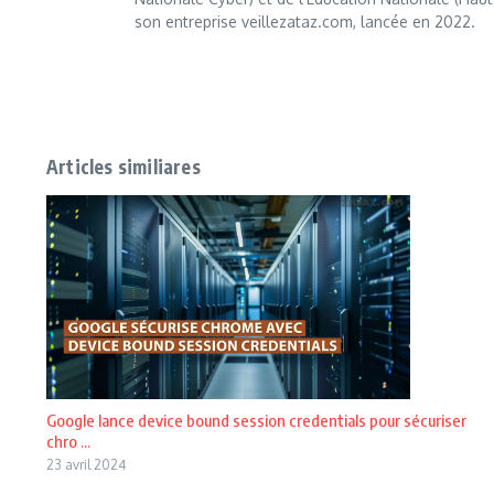
son entreprise veillezataz.com, lancée en 2022.
Articles similiares
Google lance device bound session credentials pour sécuriser
chro ...
23 avril 2024