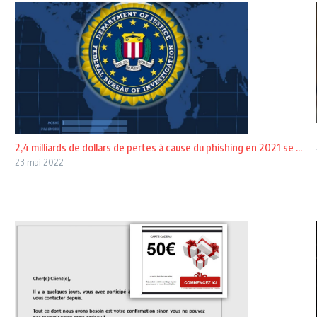
2,4 milliards de dollars de pertes à cause du phishing en 2021 se ...
23 mai 2022