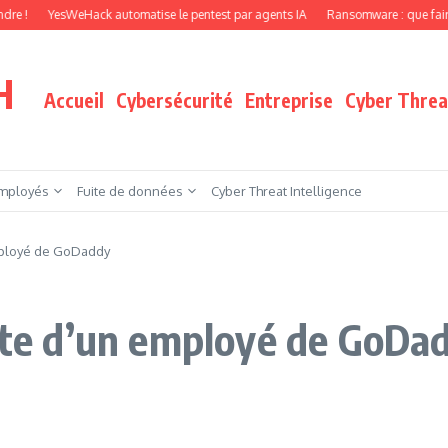
esWeHack automatise le pentest par agents IA
Ransomware : que faire quand vos
H
Accueil
Cybersécurité
Entreprise
Cyber Threat
mployés
Fuite de données
Cyber Threat Intelligence
ployé de GoDaddy
e d’un employé de GoDa