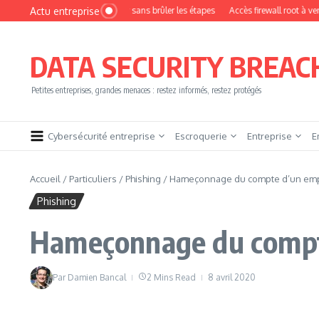
Aller au contenu
Actu entreprise
ment devenir pentester sans brûler les étapes
Accès firewall root à vendre !
Y
DATA SECURITY BREAC
Petites entreprises, grandes menaces : restez informés, restez protégés
Cybersécurité entreprise
Escroquerie
Entreprise
E
Accueil
/
Particuliers
/
Phishing
/
Hameçonnage du compte d’un em
Phishing
Hameçonnage du compt
Par
Damien Bancal
2 Mins Read
8 avril 2020