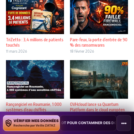
TriZetto : 3,4 millions de patients
Pare-feux, la porte d’entrée de 90
touchés
% des ransomwares
11 mars 2026
18 février 2026
Rançongiciel en Roumanie, 1 000
OVHcloud lance sa Quantum
systèmes d’eau chiffrés
Platform dans le cloud européen
3 janvier 2026
6 décembre 2025
VÉRIFIER MES DONNÉES
•••
E COPILOT POUR CONTAMINER DES DOCUMENTS
•
TAÏWAN TESTE UN
Recherche par Veille ZATAZ