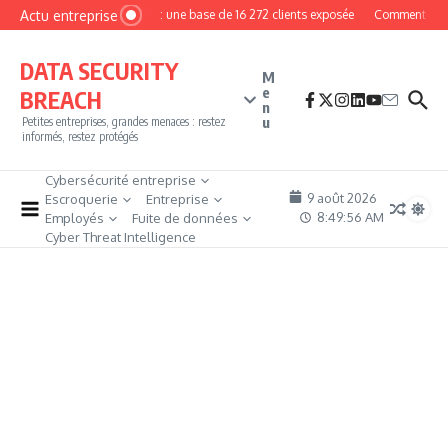
Aller au contenu
Actu entreprise
MyPhoto : une base de 16 272 clients exposée
Comment devenir
DATA SECURITY
M
e
BREACH
n
u
Petites entreprises, grandes menaces : restez
informés, restez protégés
Cybersécurité entreprise
9 août 2026
Escroquerie
Entreprise
8:49:57 AM
Employés
Fuite de données
Cyber Threat Intelligence