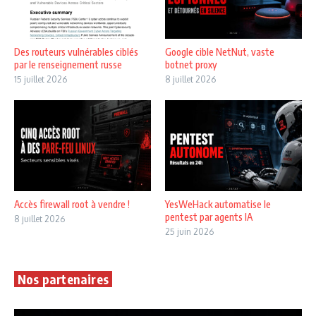
Des routeurs vulnérables ciblés
Google cible NetNut, vaste
par le renseignement russe
botnet proxy
15 juillet 2026
8 juillet 2026
Accès firewall root à vendre !
YesWeHack automatise le
pentest par agents IA
8 juillet 2026
25 juin 2026
Nos partenaires