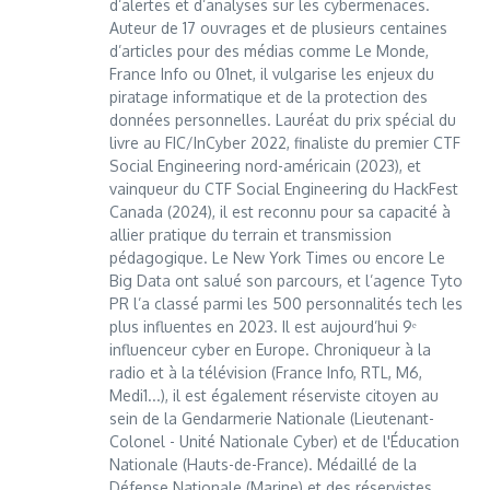
d’alertes et d’analyses sur les cybermenaces.
Auteur de 17 ouvrages et de plusieurs centaines
d’articles pour des médias comme Le Monde,
France Info ou 01net, il vulgarise les enjeux du
piratage informatique et de la protection des
données personnelles. Lauréat du prix spécial du
livre au FIC/InCyber 2022, finaliste du premier CTF
Social Engineering nord-américain (2023), et
vainqueur du CTF Social Engineering du HackFest
Canada (2024), il est reconnu pour sa capacité à
allier pratique du terrain et transmission
pédagogique. Le New York Times ou encore Le
Big Data ont salué son parcours, et l’agence Tyto
PR l’a classé parmi les 500 personnalités tech les
plus influentes en 2023. Il est aujourd’hui 9ᵉ
influenceur cyber en Europe. Chroniqueur à la
radio et à la télévision (France Info, RTL, M6,
Medi1...), il est également réserviste citoyen au
sein de la Gendarmerie Nationale (Lieutenant-
Colonel - Unité Nationale Cyber) et de l'Éducation
Nationale (Hauts-de-France). Médaillé de la
Défense Nationale (Marine) et des réservistes