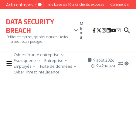
Aller au contenu
Actu entreprise
MyPhoto : une base de 16 272 clients exposée
Comment devenir p
DATA SECURITY
M
e
BREACH
n
u
Petites entreprises, grandes menaces : restez
informés, restez protégés
Cybersécurité entreprise
9 août 2026
Escroquerie
Entreprise
9:42:18 AM
Employés
Fuite de données
Cyber Threat Intelligence