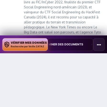
livre au FIC/InCyber 2022, finaliste du premier CTF
Social Engineering nord-américain (2023), et
vainqueur du CTF Social Engineering du HackFest
Canada (2024), il est reconnu pour sa capacité à
allier pratique du terrain et transmission
pédagogique. Le New York Times ou encore Le
Big Data ont salué son parcours, et l’agence Tyto
PR l’a classé parmi les 500 personnalités tech les
plus influentes en 2023. Il est aujourd’hui 9ᵉ
VÉRIFIER MES DONNÉES
•••
POUR CONTAMINER DES DOCUMENTS
•
TAÏWAN TESTE UNE PERTURBA
Recherche par Veille ZATAZ
influenceur cyber en Europe. Chroniqueur à la
radio et à la télévision (France Info, RTL, M6,
Medi1...), il est également réserviste citoyen au
sein de la Gendarmerie Nationale (Lieutenant-
Colonel - Unité Nationale Cyber) et de l'Éducation
Nationale (Hauts-de-France). Médaillé de la
Défense Nationale (Marine) et des réservistes
volontaires, il poursuit son engagement au travers
de son entreprise veillezataz.com, lancée en
2022.