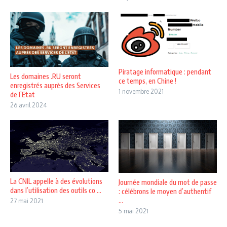
Piratage informatique : pendant
Les domaines .RU seront
ce temps, en Chine !
enregistrés auprès des Services
1 novembre 2021
de l’Etat
26 avril 2024
La CNIL appelle à des évolutions
Journée mondiale du mot de passe
dans l’utilisation des outils co ...
: célébrons le moyen d’authentif
...
27 mai 2021
5 mai 2021