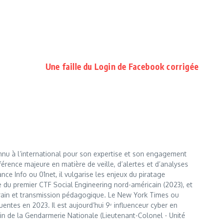
Une faille du Login de Facebook corrigée
nnu à l’international pour son expertise et son engagement
érence majeure en matière de veille, d’alertes et d’analyses
e Info ou 01net, il vulgarise les enjeux du piratage
te du premier CTF Social Engineering nord-américain (2023), et
errain et transmission pédagogique. Le New York Times ou
entes en 2023. Il est aujourd’hui 9ᵉ influenceur cyber en
 sein de la Gendarmerie Nationale (Lieutenant-Colonel - Unité