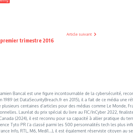
eering
Article suivant
 premier trimestre 2016
mien Bancal est une figure incontournable de la cybersécurité, reco
989 (et DataSecurityBreach.fr en 2015), il a fait de ce média une réf
 plusieurs centaines d’articles pour des médias comme Le Monde, Franc
nnelles. Lauréat du prix spécial du livre au FIC/InCyber 2022, finalis
anada (2024), il est reconnu pour sa capacité à allier pratique du t
nce Tyto PR l’a classé parmi les 500 personnalités tech les plus influ
France Info, RTL, M6, Medi1...), il est également réserviste citoyen au