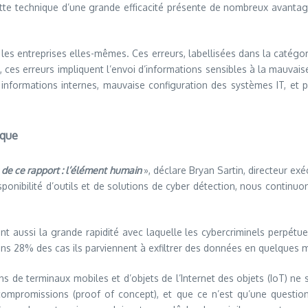
ette technique d’une grande efficacité présente de nombreux avantage
les entreprises elles-mêmes. Ces erreurs, labellisées dans la catégorie
ces erreurs impliquent l’envoi d’informations sensibles à la mauvais
informations internes, mauvaise configuration des systèmes IT, et p
ique
 de ce rapport : l’élément humain
», déclare Bryan Sartin, directeur exé
sponibilité d’outils et de solutions de cyber détection, nous continu
ent aussi la grande rapidité avec laquelle les cybercriminels perpétu
s 28% des cas ils parviennent à exfiltrer des données en quelques 
de terminaux mobiles et d’objets de l’Internet des objets (IoT) ne s
es compromissions (proof of concept), et que ce n’est qu’une quest