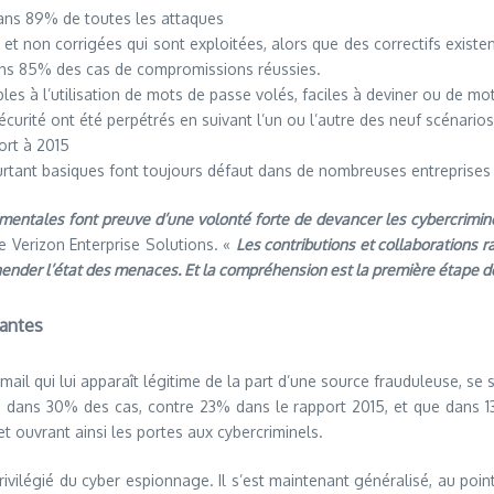
ans 89% de toutes les attaques
 et non corrigées qui sont exploitées, alors que des correctifs existe
dans 85% des cas de compromissions réussies.
à l’utilisation de mots de passe volés, faciles à deviner ou de mot
urité ont été perpétrés en suivant l’un ou l’autre des neuf scénari
rt à 2015
urtant basiques font toujours défaut dans de nombreuses entreprises
ementales font preuve d’une volonté forte de devancer les cybercrimine
 Verizon Enterprise Solutions. «
Les contributions et collaborations 
ender l’état des menaces. Et la compréhension est la première étape de
pantes
-mail qui lui apparaît légitime de la part d’une source frauduleuse, se 
 dans 30% des cas, contre 23% dans le rapport 2015, et que dans 13%
et ouvrant ainsi les portes aux cybercriminels.
rivilégié du cyber espionnage. Il s’est maintenant généralisé, au poi