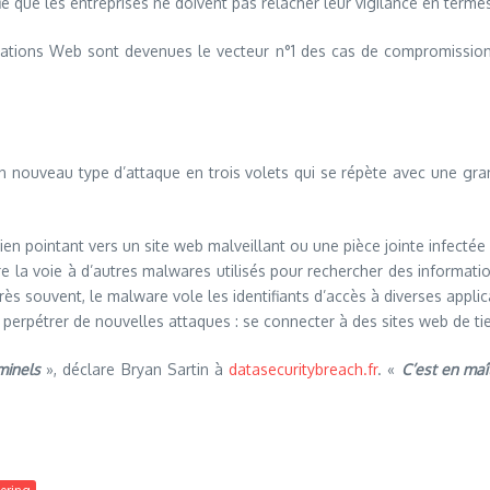
fie que les entreprises ne doivent pas relâcher leur vigilance en term
lications Web sont devenues le vecteur n°1 des cas de compromiss
d’un nouveau type d’attaque en trois volets qui se répète avec une gra
ien pointant vers un site web malveillant ou une pièce jointe infectée
re la voie à d’autres malwares utilisés pour rechercher des informati
rès souvent, le malware vole les identifiants d’accès à diverses appli
et perpétrer de nouvelles attaques : se connecter à des sites web de 
minels
», déclare Bryan Sartin à
datasecuritybreach.fr
. «
C’est en maî