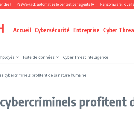
YesWeHack automatise le pentest par agents IA
Ransomware : que faire quand v
H
Accueil
Cybersécurité
Entreprise
Cyber Threat
mployés
Fuite de données
Cyber Threat Intelligence
les cybercriminels profitent de la nature humaine
s cybercriminels profitent