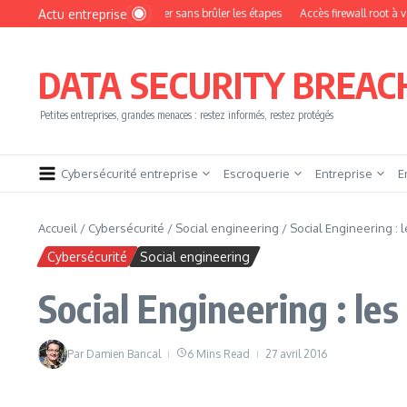
Aller au contenu
Actu entreprise
omment devenir pentester sans brûler les étapes
Accès firewall root à vendre !
DATA SECURITY BREAC
Petites entreprises, grandes menaces : restez informés, restez protégés
Cybersécurité entreprise
Escroquerie
Entreprise
E
Accueil
/
Cybersécurité
/
Social engineering
/
Social Engineering : 
Cybersécurité
Social engineering
Social Engineering : le
Par
Damien Bancal
6 Mins Read
27 avril 2016