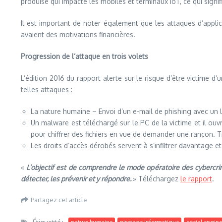
produise qui impacte les mobiles et terminaux IoT, ce qui signi
Il est important de noter également que les attaques d’app
avaient des motivations financières.
Progression de l’attaque en trois volets
L’édition 2016 du rapport alerte sur le risque d’être victime 
telles attaques :
La nature humaine – Envoi d’un e-mail de phishing avec un l
Un malware est téléchargé sur le PC de la victime et il ouv
pour chiffrer des fichiers en vue de demander une rançon. T
Les droits d’accès dérobés servent à s’infiltrer davantage 
«
L’objectif est de comprendre le mode opératoire des cybercri
détecter, les prévenir et y répondre.
» Téléchargez
le rapport
.
Partagez cet article