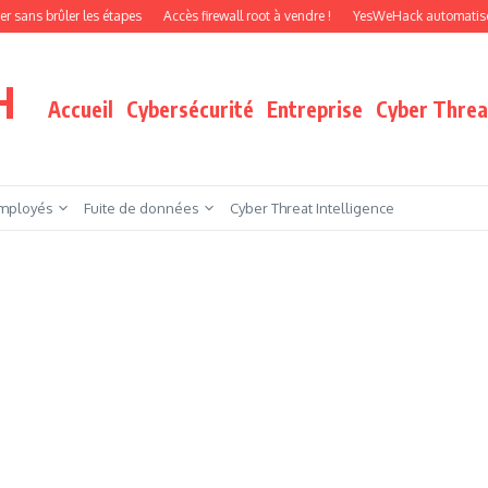
rûler les étapes
Accès firewall root à vendre !
YesWeHack automatise le pent
H
Accueil
Cybersécurité
Entreprise
Cyber Threat
mployés
Fuite de données
Cyber Threat Intelligence