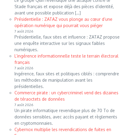
Le groupe Qilin revendique une attaque contre le
Stade français et expose déjà des pièces d’identité,
avant une possible publication […]
Présidentielle : ZATAZ vous plonge au cœur d’une
opération numérique qui pourrait vous piéger
7 août 2026
Présidentielle, faux sites et influence : ZATAZ propose
une enquête interactive sur les signaux faibles
numériques.
L’ingérence informationnelle teste le terrain électoral
français
7 août 2026
Ingérence, faux sites et politiques ciblés : comprendre
les méthodes de manipulation avant les
présidentielles.
Commerce pirate : un cybercriminel vend des dizaines
de téraoctets de données
7 août 2026
Un pirate informatique revendique plus de 70 To de
données sensibles, avec accès payant et règlements
en cryptomonnaies.
Cybernox multiplie les revendications de fuites en