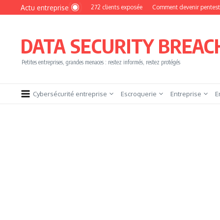
Aller au contenu
Actu entreprise
MyPhoto : une base de 16 272 clients exposée
Comment devenir pentester sans b
DATA SECURITY BREAC
Petites entreprises, grandes menaces : restez informés, restez protégés
Cybersécurité entreprise
Escroquerie
Entreprise
E