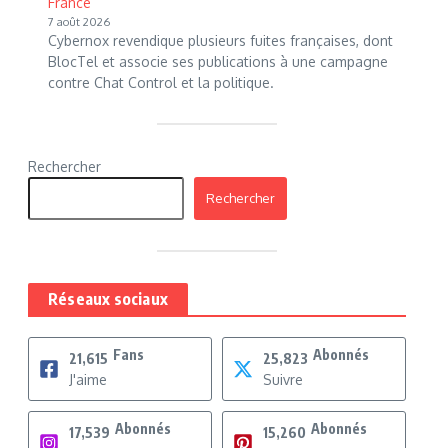
France
7 août 2026
Cybernox revendique plusieurs fuites françaises, dont
BlocTel et associe ses publications à une campagne
contre Chat Control et la politique.
Rechercher
Rechercher
Réseaux sociaux
Fans
Abonnés
21,615
25,823
J'aime
Suivre
Abonnés
Abonnés
17,539
15,260