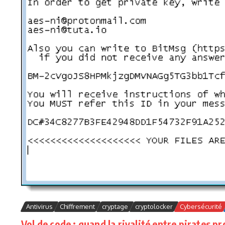
Antivirus
Chiffrement
cryptage
cryptolocker
Cybersécurité
Vol de code : quand la rivalité entre pirates 