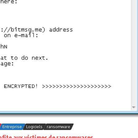
Entreprise
Logiciels
ransomware
profite aux victimes de ransomwares