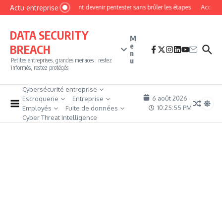
Aller au contenu
Actu entreprise
Comment devenir pentester sans brûler les étapes
Accès fir
DATA SECURITY
M
e
BREACH
n
u
Petites entreprises, grandes menaces : restez
informés, restez protégés
Cybersécurité entreprise
6 août 2026
Escroquerie
Entreprise
10:25:55 PM
Employés
Fuite de données
Cyber Threat Intelligence