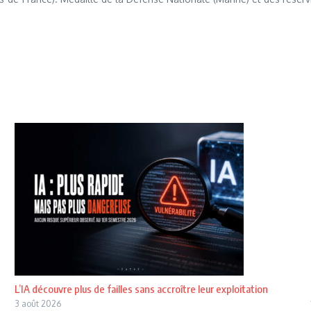
L’IA découvre plus de failles sans accroître leur exploitation
3 août 2026