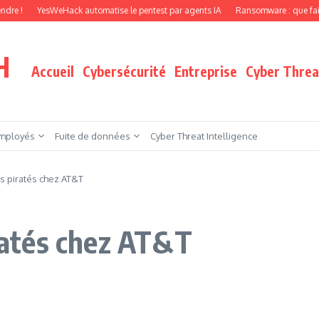
YesWeHack automatise le pentest par agents IA
Ransomware : que faire quand v
H
Accueil
Cybersécurité
Entreprise
Cyber Threat
mployés
Fuite de données
Cyber Threat Intelligence
ts piratés chez AT&T
iratés chez AT&T