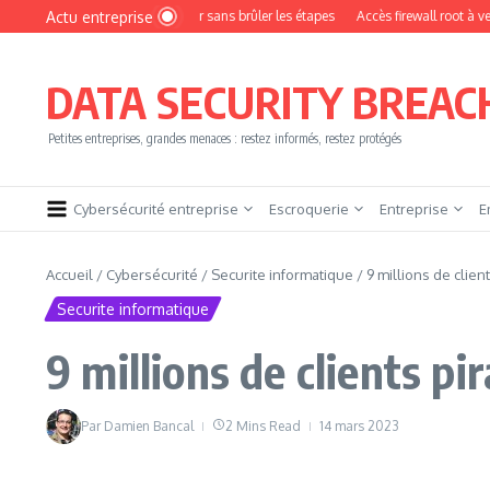
Aller au contenu
Actu entreprise
omment devenir pentester sans brûler les étapes
Accès firewall root à vendre !
DATA SECURITY BREAC
Petites entreprises, grandes menaces : restez informés, restez protégés
Cybersécurité entreprise
Escroquerie
Entreprise
E
Accueil
/
Cybersécurité
/
Securite informatique
/
9 millions de clien
Securite informatique
9 millions de clients p
Par
Damien Bancal
2 Mins Read
14 mars 2023