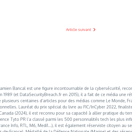
Article suivant
mien Bancal est une figure incontournable de la cybersécurité, reco
989 (et DataSecurityBreach.fr en 2015), il a fait de ce média une réf
 plusieurs centaines d’articles pour des médias comme Le Monde, Franc
nnelles. Lauréat du prix spécial du livre au FIC/InCyber 2022, finalis
anada (2024), il est reconnu pour sa capacité à allier pratique du t
nce Tyto PR l’a classé parmi les 500 personnalités tech les plus influ
France Info, RTL, M6, Medi1...), il est également réserviste citoyen au
s-de-France). Médaillé de la Défense Nationale (Marine) et des réserv