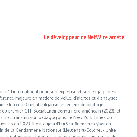
Le développeur de NetWire arrêté
nnu à l’international pour son expertise et son engagement
érence majeure en matière de veille, d’alertes et d’analyses
e Info ou 01net, il vulgarise les enjeux du piratage
te du premier CTF Social Engineering nord-américain (2023), et
errain et transmission pédagogique. Le New York Times ou
entes en 2023. Il est aujourd’hui 9ᵉ influenceur cyber en
 sein de la Gendarmerie Nationale (Lieutenant-Colonel - Unité
istes volontaires, il poursuit son engagement au travers de