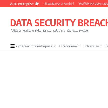
Aller au contenu
Actu entreprise
r les étapes
Accès firewall root à vendre !
YesWeHack automatise le pentest 
DATA SECURITY BREAC
Petites entreprises, grandes menaces : restez informés, restez protégés
Cybersécurité entreprise
Escroquerie
Entreprise
E