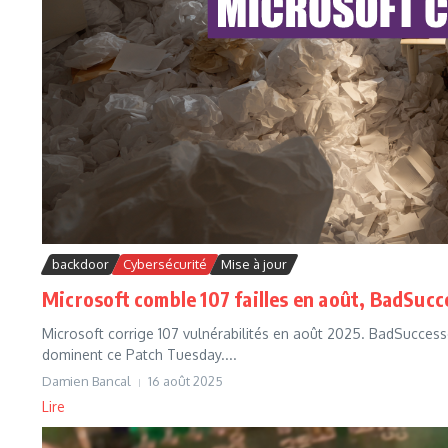
backdoor
Cybersécurité
Mise à jour
Microsoft comble 107 failles en août, BadSucc
Microsoft corrige 107 vulnérabilités en août 2025. BadSuccesso
dominent ce Patch Tuesday....
Damien Bancal
16 août 2025
Lire