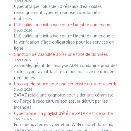
3 août 2026
Cyberattaque : plus de 30 réseaux d’eau ciblés,
renseignement cyber et réponse coordonnée
mobilisés.
L’UE valide une initiative contre l’identité numérique
3 août 2026
L’UE valide une initiative contre l’identité numérique et
la vérification d’âge obligatoires pour les services en
ligne.
Sanction de 23andMe après une fuite de données
3 août 2026
23andMe, géant de l'analyse ADN, condamné pour des
failles cyber ayant facilité la fuite massive de données
génétiques.
Un coup de pouce pour une céramiste qui a tout perdu
3 août 2026
ZATAZ relaie une cagnotte pour aider une céramiste
du Porge à reconstruire son atelier détruit par les
incendies.
Cyber’Smile : la playlist d’été de ZATAZ est de sortie
1 août 2026
Entre deux alertes cyber et un Wi-Fi d’hôtel douteux,
ZATAZ passe en mode été avec une playlist de cinq