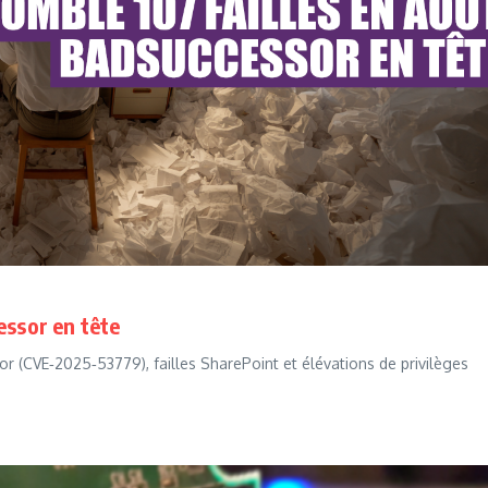
essor en tête
r (CVE‑2025‑53779), failles SharePoint et élévations de privilèges