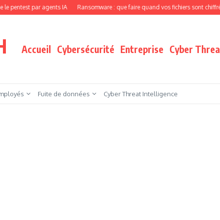
par agents IA
Ransomware : que faire quand vos fichiers sont chiffrés ?
Les fa
H
Accueil
Cybersécurité
Entreprise
Cyber Threat
mployés
Fuite de données
Cyber Threat Intelligence