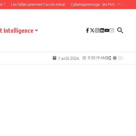
illes prennent l’accès initial
Cyberespionnage : les PME, PMI et TPE aussi dans le
 Intelligence
9:30:21 AM
7 août 2026