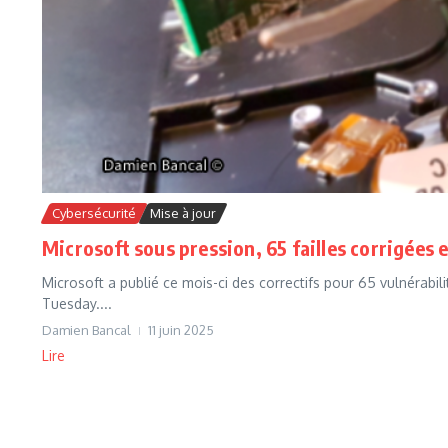
Cybersécurité
Mise à jour
Microsoft sous pression, 65 failles corrigées e
Microsoft a publié ce mois-ci des correctifs pour 65 vulnérabili
Tuesday....
Damien Bancal
11 juin 2025
Lire