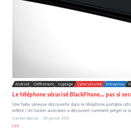
Android
Chiffrement
cryptage
Cybersécurité
Entreprise
F
Le téléphone sécurisé BlackPhone… pas si sec
Une faille sérieuse découverte dans le téléphone portable ult
infiltré ! Un hacker australien a découvert comment piéger la sé
Damien Bancal
28 janvier 2015
Lire