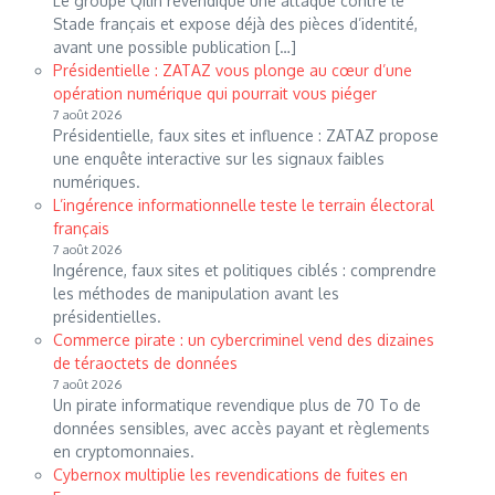
Le groupe Qilin revendique une attaque contre le
Stade français et expose déjà des pièces d’identité,
avant une possible publication […]
Présidentielle : ZATAZ vous plonge au cœur d’une
opération numérique qui pourrait vous piéger
7 août 2026
Présidentielle, faux sites et influence : ZATAZ propose
une enquête interactive sur les signaux faibles
numériques.
L’ingérence informationnelle teste le terrain électoral
français
7 août 2026
Ingérence, faux sites et politiques ciblés : comprendre
les méthodes de manipulation avant les
présidentielles.
Commerce pirate : un cybercriminel vend des dizaines
de téraoctets de données
7 août 2026
Un pirate informatique revendique plus de 70 To de
données sensibles, avec accès payant et règlements
en cryptomonnaies.
Cybernox multiplie les revendications de fuites en