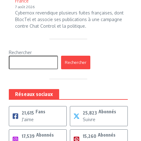
France
7 août 2026
Cybernox revendique plusieurs fuites françaises, dont
BlocTel et associe ses publications à une campagne
contre Chat Control et la politique.
Rechercher
Rechercher
Réseaux sociaux
Fans
Abonnés
21,615
25,823
J'aime
Suivre
Abonnés
Abonnés
17,539
15,260