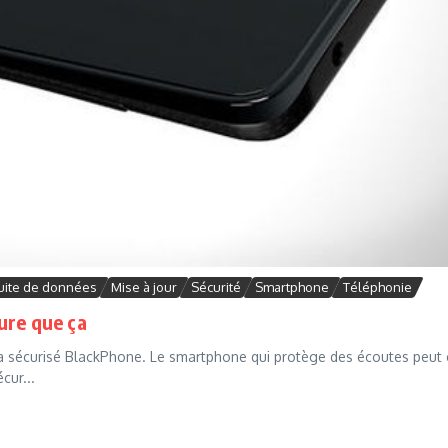
uite de données
Mise à jour
Sécurité
Smartphone
Téléphonie
ure que ça
ra sécurisé BlackPhone. Le smartphone qui protège des écoutes peut 
cur...