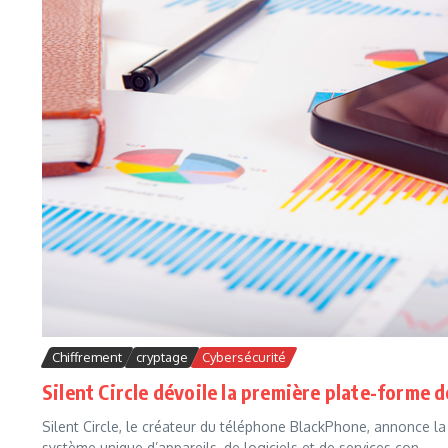
Chiffrement
cryptage
Cybersécurité
Silent Circle dévoile la première plate-forme 
Silent Circle, le créateur du téléphone BlackPhone, annonce la
système unique d’appareils, de logiciels et de services con...