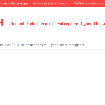
r les étapes
Accès firewall root à vendre !
YesWeHack automatise le pentest 
H
Accueil
Cybersécurité
Entreprise
Cyber Threat
mployés
Fuite de données
Cyber Threat Intelligence