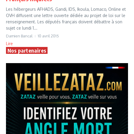
Les hébergeurs AFHADS, Gandi, IDS, Ikoula, Lomaco, Online et
OVH diffusent une lettre ouverte dédiée au projet de loi sur le
renseignement. Les députés français doivent débattre à son
sujet ce lundi 1...
Damien Bancal
10 avril 2015
Lire
Nos partenaires