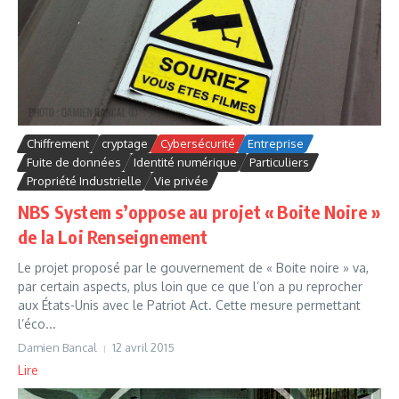
Chiffrement
cryptage
Cybersécurité
Entreprise
Fuite de données
Identité numérique
Particuliers
Propriété Industrielle
Vie privée
NBS System s’oppose au projet « Boite Noire »
de la Loi Renseignement
Le projet proposé par le gouvernement de « Boite noire » va,
par certain aspects, plus loin que ce que l’on a pu reprocher
aux États-Unis avec le Patriot Act. Cette mesure permettant
l’éco...
Damien Bancal
12 avril 2015
Lire