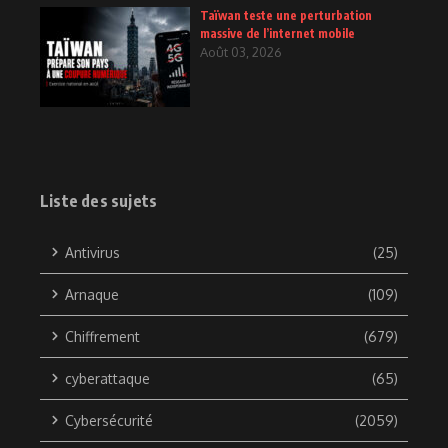
Taïwan teste une perturbation
massive de l’internet mobile
Août 03, 2026
Liste des sujets
Antivirus
(25)
Arnaque
(109)
Chiffrement
(679)
cyberattaque
(65)
Cybersécurité
(2059)