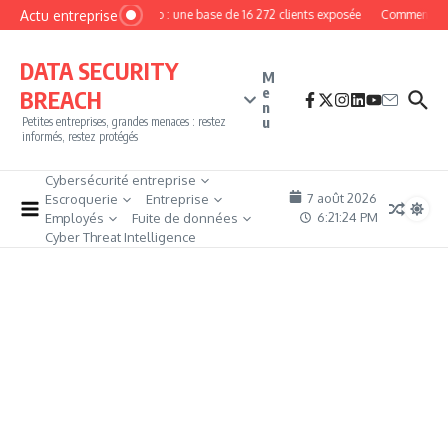
Aller au contenu
Actu entreprise
MyPhoto : une base de 16 272 clients exposée
Comment deven
DATA SECURITY
M
e
BREACH
n
u
Petites entreprises, grandes menaces : restez
informés, restez protégés
Cybersécurité entreprise
7 août 2026
Escroquerie
Entreprise
6:21:25 PM
Employés
Fuite de données
Cyber Threat Intelligence