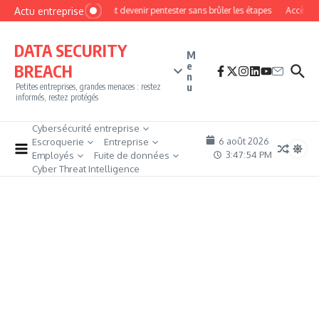
Aller au contenu
Actu entreprise
Comment devenir pentester sans brûler les étapes
Accès fire
DATA SECURITY
M
e
BREACH
n
u
Petites entreprises, grandes menaces : restez
informés, restez protégés
Cybersécurité entreprise
6 août 2026
Escroquerie
Entreprise
3:47:55 PM
Employés
Fuite de données
Cyber Threat Intelligence