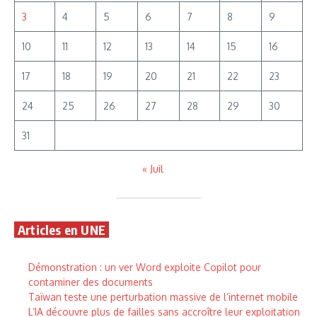
3
4
5
6
7
8
9
10
11
12
13
14
15
16
17
18
19
20
21
22
23
24
25
26
27
28
29
30
31
« Juil
Articles en UNE
Démonstration : un ver Word exploite Copilot pour
contaminer des documents
Taïwan teste une perturbation massive de l’internet mobile
L’IA découvre plus de failles sans accroître leur exploitation