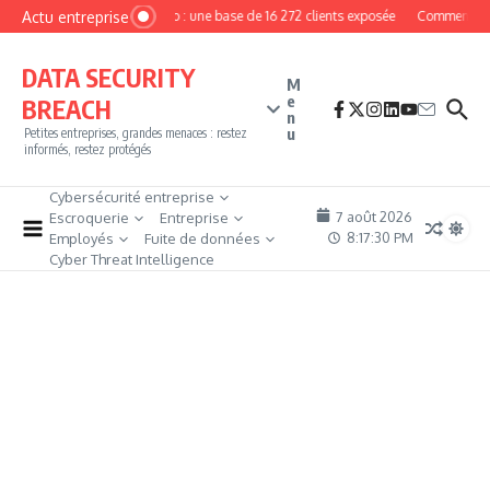
Aller au contenu
Actu entreprise
MyPhoto : une base de 16 272 clients exposée
Comment deven
DATA SECURITY
M
e
BREACH
n
u
Petites entreprises, grandes menaces : restez
informés, restez protégés
Cybersécurité entreprise
7 août 2026
Escroquerie
Entreprise
8:17:31 PM
Employés
Fuite de données
Cyber Threat Intelligence