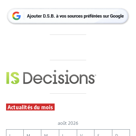
Actualités du mois
août 2026
L
M
M
J
V
S
D