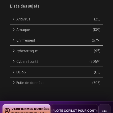
Liste des sujets
Antivirus
(25)
Arnaque
(109)
Chiffrement
(679)
cyberattaque
(65)
Cybersécurité
(2059)
DDoS
(133)
Fuite de données
(703)
Copyright © 2010 / 2026 DATA SECURITY BREACH - Groupe
VÉRIFIER MES DONNÉES
•••
ON : UN VER WORD EXPLOITE COPILOT POUR CONTAMINER DES DOCUMEN
ZATAZ Média
Recherche par Veille ZATAZ