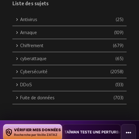
Liste des sujets
Antivirus
(25)
Arnaque
(109)
Chiffrement
(679)
cyberattaque
(65)
Cybersécurité
(2058)
DDoS
(133)
Fuite de données
(703)
Copyright © 2010 / 2026 DATA SECURITY BREACH - Groupe
VÉRIFIER MES DONNÉES
•••
S DOCUMENTS
•
TAÏWAN TESTE UNE PERTURBATION MASSIVE DE L’I
ZATAZ Média
Recherche par Veille ZATAZ