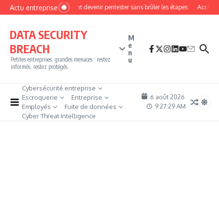
Aller au contenu
Actu entreprise
Comment devenir pentester sans brûler les étapes
Accès fir
DATA SECURITY
M
e
BREACH
n
u
Petites entreprises, grandes menaces : restez
informés, restez protégés
Cybersécurité entreprise
6 août 2026
Escroquerie
Entreprise
9:27:30 AM
Employés
Fuite de données
Cyber Threat Intelligence