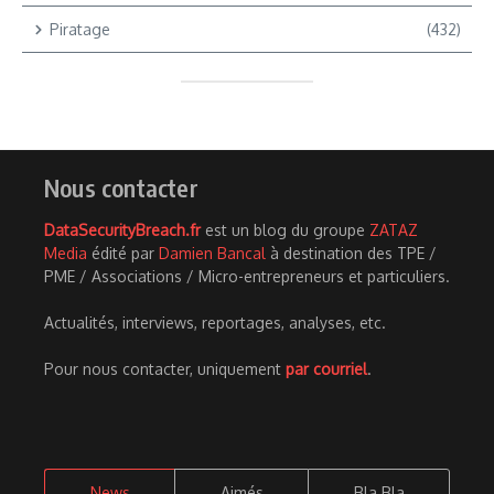
Piratage
(432)
Nous contacter
DataSecurityBreach.fr
est un blog du groupe
ZATAZ
Media
édité par
Damien Bancal
à destination des TPE /
PME / Associations / Micro-entrepreneurs et particuliers.
Actualités, interviews, reportages, analyses, etc.
Pour nous contacter, uniquement
par courriel
.
News
Aimés
Bla Bla