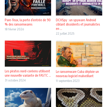
Pare-feux, la porte d’entrée de 90
DCHSpy : un spyware Android
% des ransomwares
ciblant dissidents et journalistes
en ...
18 février 2026
22 juillet 2025
Les pirates nord-coréens utilisent
Le ransomware Cuba déploie un
une nouvelle variante de FASTC ...
nouveau logiciel malveillant
31 octobre 2024
11 septembre 2023