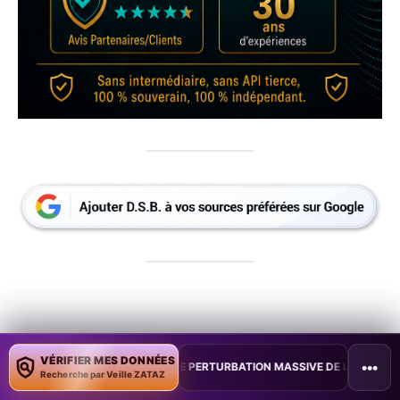
VÉRIFIER MES DONNÉES
•••
NE PERTURBATION MASSIVE DE L’INTERNET MOBILE
•
L’IA DÉCOUVR
Recherche par Veille ZATAZ