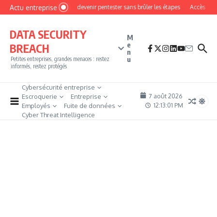
Aller au contenu
Actu entreprise
Comment devenir pentester sans brûler les étapes
Accès firewall
DATA SECURITY
M
e
BREACH
n
u
Petites entreprises, grandes menaces : restez
informés, restez protégés
Cybersécurité entreprise
7 août 2026
Escroquerie
Entreprise
12:13:03 PM
Employés
Fuite de données
Cyber Threat Intelligence