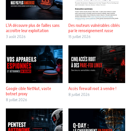
L’IA découvre plus de failles sans
Des routeurs vulnérables ciblés
accroître leur exploitation
par le renseignement russe
3 août 2026
15 juillet 2026
Google cible NetNut, vaste
Accès firewall root à vendre !
botnet proxy
8 juillet 2026
8 juillet 2026