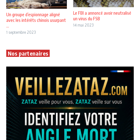
Le FBI a annoncé avoir neutralisé
Un groupe d’espionnage aligné
un virus du FSB
avec les intérêts chinois usurpant
14 mai 2023
...
1 septembre 2023
Nos partenaires