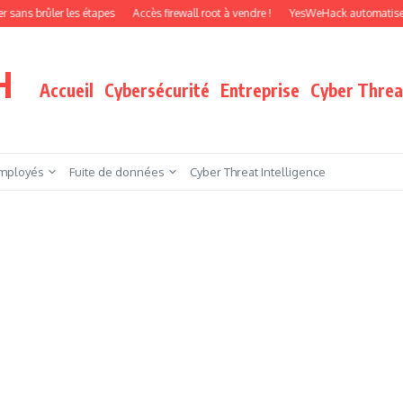
ler les étapes
Accès firewall root à vendre !
YesWeHack automatise le pentest
H
Accueil
Cybersécurité
Entreprise
Cyber Threat
mployés
Fuite de données
Cyber Threat Intelligence