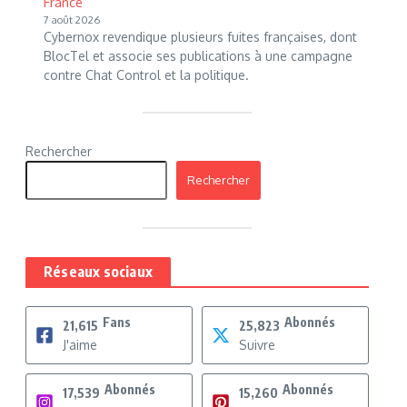
France
7 août 2026
Cybernox revendique plusieurs fuites françaises, dont
BlocTel et associe ses publications à une campagne
contre Chat Control et la politique.
Rechercher
Rechercher
Réseaux sociaux
Fans
Abonnés
21,615
25,823
J'aime
Suivre
Abonnés
Abonnés
17,539
15,260