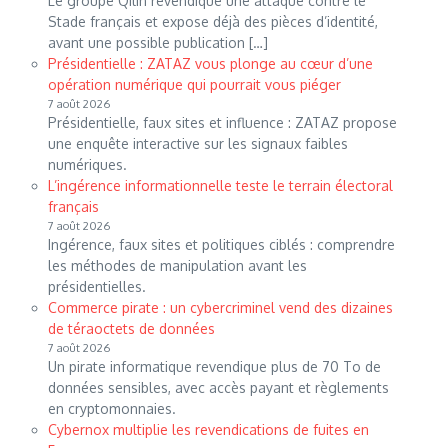
Le groupe Qilin revendique une attaque contre le
Stade français et expose déjà des pièces d’identité,
avant une possible publication […]
Présidentielle : ZATAZ vous plonge au cœur d’une
opération numérique qui pourrait vous piéger
7 août 2026
Présidentielle, faux sites et influence : ZATAZ propose
une enquête interactive sur les signaux faibles
numériques.
L’ingérence informationnelle teste le terrain électoral
français
7 août 2026
Ingérence, faux sites et politiques ciblés : comprendre
les méthodes de manipulation avant les
présidentielles.
Commerce pirate : un cybercriminel vend des dizaines
de téraoctets de données
7 août 2026
Un pirate informatique revendique plus de 70 To de
données sensibles, avec accès payant et règlements
en cryptomonnaies.
Cybernox multiplie les revendications de fuites en