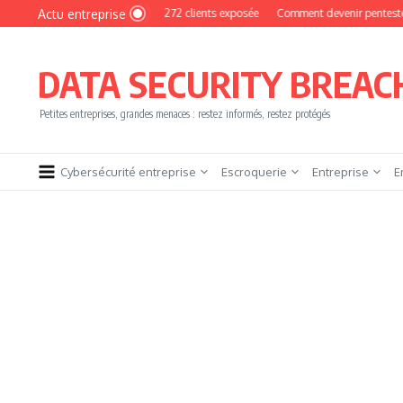
Aller au contenu
Actu entreprise
Photo : une base de 16 272 clients exposée
Comment devenir pentester sans brû
DATA SECURITY BREAC
Petites entreprises, grandes menaces : restez informés, restez protégés
Cybersécurité entreprise
Escroquerie
Entreprise
E