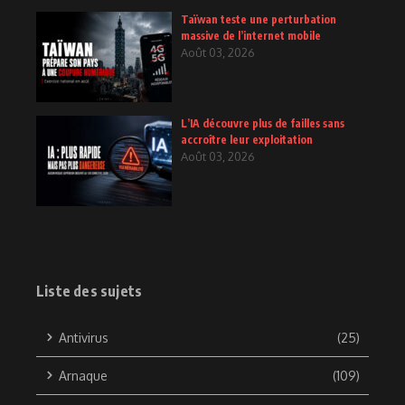
Taïwan teste une perturbation
massive de l’internet mobile
Août 03, 2026
L’IA découvre plus de failles sans
accroître leur exploitation
Août 03, 2026
Liste des sujets
Antivirus
(25)
Arnaque
(109)