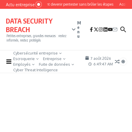
Aller au contenu
Actu entreprise
Comment devenir pentester sans brûler les étapes
Accès fir
DATA SECURITY
M
e
BREACH
n
u
Petites entreprises, grandes menaces : restez
informés, restez protégés
Cybersécurité entreprise
7 août 2026
Escroquerie
Entreprise
6:49:48 AM
Employés
Fuite de données
Cyber Threat Intelligence