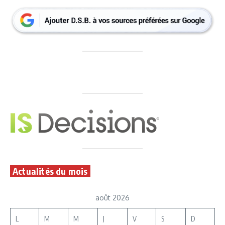
Actualités du mois
août 2026
L
M
M
J
V
S
D