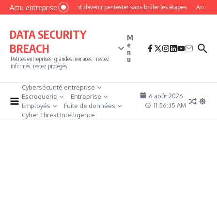
Aller au contenu
Actu entreprise
Comment devenir pentester sans brûler les étapes
Accès fir
DATA SECURITY
M
e
BREACH
n
u
Petites entreprises, grandes menaces : restez
informés, restez protégés
Cybersécurité entreprise
6 août 2026
Escroquerie
Entreprise
11:56:35 AM
Employés
Fuite de données
Cyber Threat Intelligence