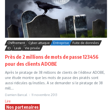
Chiffrement
Cyber-attaque
Entreprise
Fuite de données
ID
Leak
Vie privée
Près de 2 millions de mots de passe 123456
pour des clients ADOBE
Après le piratage de 38 millions de clients de l’éditeur ADOBE,
une étude montre que les mots de passe des piratés sont
aussi ridicules qu’inutiles. A se demander si le piratage de 38
mill...
Damien Bancal
11 novembre 2013
Lire
Nos partenaires