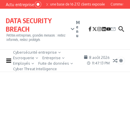
Aller au contenu
Actu entreprise
MyPhoto : une base de 16 272 clients exposée
Comment deven
DATA SECURITY
M
e
BREACH
n
u
Petites entreprises, grandes menaces : restez
informés, restez protégés
Cybersécurité entreprise
8 août 2026
Escroquerie
Entreprise
11:47:14 PM
Employés
Fuite de données
Cyber Threat Intelligence