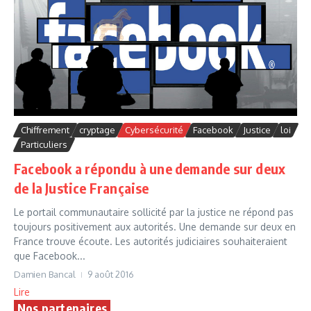
Chiffrement
cryptage
Cybersécurité
Facebook
Justice
loi
Particuliers
Facebook a répondu à une demande sur deux
de la Justice Française
Le portail communautaire sollicité par la justice ne répond pas
toujours positivement aux autorités. Une demande sur deux en
France trouve écoute. Les autorités judiciaires souhaiteraient
que Facebook...
Damien Bancal
9 août 2016
Lire
Nos partenaires