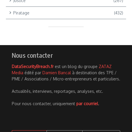
Justice
(267)
Piratage
(432)
Nous contacter
DataSecurityBreach.fr
est un blog du groupe
ZATAZ
Media
édité par
Damien Bancal
à destination des TPE /
PME / Associations / Micro-entrepreneurs et particuliers.
Actualités, interviews, reportages, analyses, etc.
Pour nous contacter, uniquement
par courriel
.