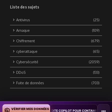
Liste des sujets
Antivirus
(25)
Arnaque
(109)
Chiffrement
(679)
cyberattaque
(65)
Cybersécurité
(2059)
DDoS
(133)
Fuite de données
(703)
Copyright © 2010 / 2026 DATA SECURITY BREACH - Groupe
VÉRIFIER MES DONNÉES
•••
 : UN VER WORD EXPLOITE COPILOT POUR CONTAMINER DES DOCUMENT