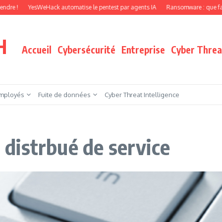
YesWeHack automatise le pentest par agents IA
Ransomware : que faire quand v
H
Accueil
Cybersécurité
Entreprise
Cyber Threat
mployés
Fuite de données
Cyber Threat Intelligence
i distrbué de service