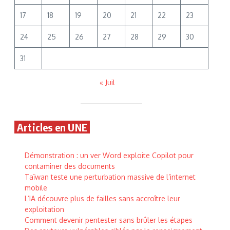
17
18
19
20
21
22
23
24
25
26
27
28
29
30
31
« Juil
Articles en UNE
Démonstration : un ver Word exploite Copilot pour
contaminer des documents
Taïwan teste une perturbation massive de l’internet
mobile
L’IA découvre plus de failles sans accroître leur
exploitation
Comment devenir pentester sans brûler les étapes