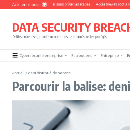
Aller au contenu
Actu entreprise
omment devenir pentester sans brûler les étapes
Accès firewall root à vendre !
DATA SECURITY BREAC
Petites entreprises, grandes menaces : restez informés, restez protégés
Cybersécurité entreprise
Escroquerie
Entreprise
E
Accueil
/
deni distrbué de service
Parcourir la balise: den