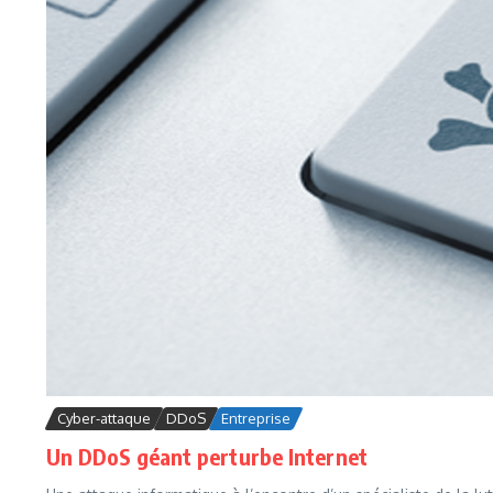
Cyber-attaque
DDoS
Entreprise
Un DDoS géant perturbe Internet