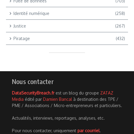
Fuite de données
(703)
Identité numérique
(258)
Justice
(267)
Piratage
(432)
Nous contacter
DataSecurityBreach.fr
est un blog du groupe
ZATAZ
Media
édité par
Damien Bancal
à destination des TPE /
PME / Associations / Micro-entrepreneurs et particuliers.
Actualités, interviews, reportages, analyses, etc.
Pour nous contacter, uniquement
par courriel
.