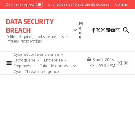
Aller au contenu
Actu entreprise
MyPhoto : une base de 16 272 clients exposée
Comment deve
DATA SECURITY
M
e
BREACH
n
u
Petites entreprises, grandes menaces : restez
informés, restez protégés
Cybersécurité entreprise
8 août 2026
Escroquerie
Entreprise
3:59:51 PM
Employés
Fuite de données
Cyber Threat Intelligence