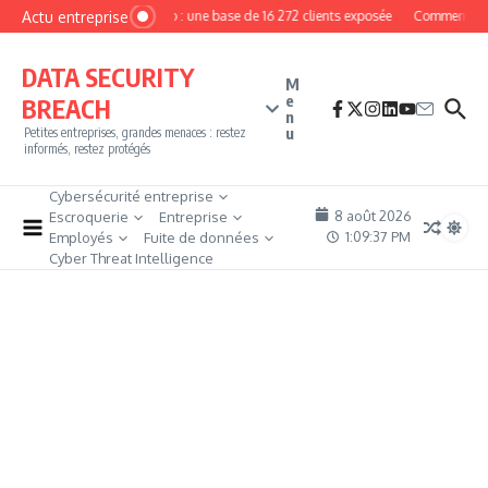
Aller au contenu
Actu entreprise
MyPhoto : une base de 16 272 clients exposée
Comment deven
DATA SECURITY
M
e
BREACH
n
u
Petites entreprises, grandes menaces : restez
informés, restez protégés
Cybersécurité entreprise
8 août 2026
Escroquerie
Entreprise
1:09:38 PM
Employés
Fuite de données
Cyber Threat Intelligence