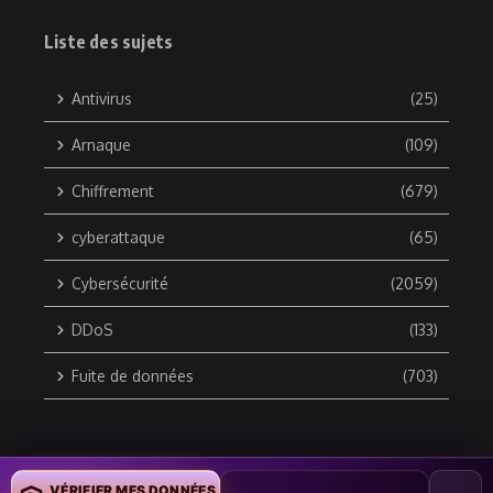
Liste des sujets
Antivirus
(25)
Arnaque
(109)
Chiffrement
(679)
cyberattaque
(65)
Cybersécurité
(2059)
DDoS
(133)
Fuite de données
(703)
Copyright © 2010 / 2026 DATA SECURITY BREACH - Groupe
VÉRIFIER MES DONNÉES