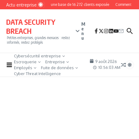
Aller au contenu
Actu entreprise
MyPhoto : une base de 16 272 clients exposée
Comment devenir
DATA SECURITY
M
e
BREACH
n
u
Petites entreprises, grandes menaces : restez
informés, restez protégés
Cybersécurité entreprise
9 août 2026
Escroquerie
Entreprise
10:56:04 AM
Employés
Fuite de données
Cyber Threat Intelligence