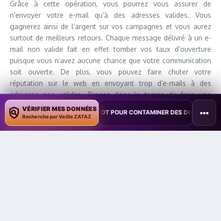
Grâce à cette opération, vous pourrez vous assurer de
n’envoyer votre e-mail qu’à des adresses valides. Vous
gagnerez ainsi de l’argent sur vos campagnes et vous aurez
surtout de meilleurs retours. Chaque message délivré à un e-
mail non valide fait en effet tomber vos taux d’ouverture
puisque vous n’avez aucune chance que votre communication
soit ouverte. De plus, vous pouvez faire chuter votre
réputation sur le web en envoyant trop d’e-mails à des
adresses non valides. Prenez donc le temps de faire une
simple vérification de votre base de données pour envoyer
VÉRIFIER MES DONNÉES
•••
PLOITE COPILOT POUR CONTAMINER DES DOCUMENTS
•
TAÏWAN TES
votre e-mail marketing uniquement à des adresses valides.
Recherche par Veille ZATAZ
Cibler les bonnes personnes
Nous vous conseillons de cibler les bonnes personnes en
fonction de la nature de votre communication. Si vous voulez
faire connaître votre message à un maximum de personnes,
vous pouvez envoyer votre message sans ciblage particulier
mais celui-ci sera peu efficace. Si vous ciblez davantage votre