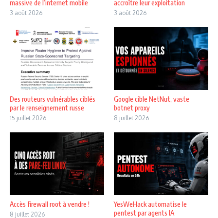
massive de l’internet mobile
accroître leur exploitation
3 août 2026
3 août 2026
Des routeurs vulnérables ciblés
Google cible NetNut, vaste
par le renseignement russe
botnet proxy
15 juillet 2026
8 juillet 2026
Accès firewall root à vendre !
YesWeHack automatise le
pentest par agents IA
8 juillet 2026