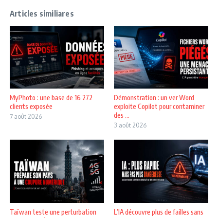
Articles similiares
MyPhoto : une base de 16 272
Démonstration : un ver Word
clients exposée
exploite Copilot pour contaminer
des ...
7 août 2026
3 août 2026
Taïwan teste une perturbation
L’IA découvre plus de failles sans