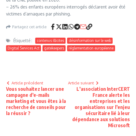
– 26% des enfants européens interrogés déclarent avoir été
victimes d’arnaques par phishing.
Partagez cet article
Étiquetté :
contenus illicites
désinformation sur le web
Digital Services Act
gatekeepers
réglementation européenne
Article précédent
Article suivant
Vous souhaitez lancer une
L’association InterCERT
campagne d’e-mails
France alerte les
marketing et vous êtes à la
entreprises et les
recherche de conseils pour
organisations sur l’enjeu
la réussir ?
sécuritaire lié à leur
dépendance aux solutions
Microsoft