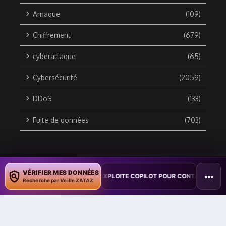
Arnaque
(109)
Chiffrement
(679)
cyberattaque
(65)
Cybersécurité
(2059)
DDoS
(133)
Fuite de données
(703)
Copyright © 2010 / 2026 DATA SECURITY BREACH - Groupe
VÉRIFIER MES DONNÉES
•••
ION : UN VER WORD EXPLOITE COPILOT POUR CONTAMINER DES DOCUM
ZATAZ Média
Recherche par Veille ZATAZ