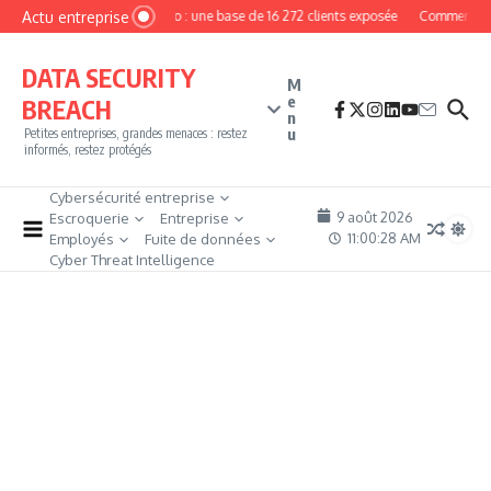
Aller au contenu
Actu entreprise
MyPhoto : une base de 16 272 clients exposée
Comment deve
DATA SECURITY
M
e
BREACH
n
u
Petites entreprises, grandes menaces : restez
informés, restez protégés
Cybersécurité entreprise
9 août 2026
Escroquerie
Entreprise
11:00:28 AM
Employés
Fuite de données
Cyber Threat Intelligence