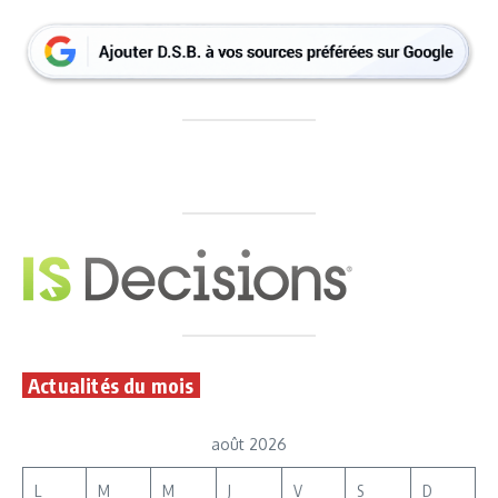
Actualités du mois
août 2026
L
M
M
J
V
S
D