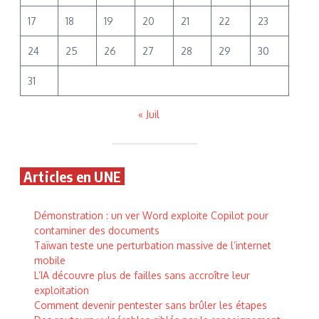
17
18
19
20
21
22
23
24
25
26
27
28
29
30
31
« Juil
Articles en UNE
Démonstration : un ver Word exploite Copilot pour
contaminer des documents
Taïwan teste une perturbation massive de l’internet
mobile
L’IA découvre plus de failles sans accroître leur
exploitation
Comment devenir pentester sans brûler les étapes