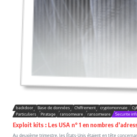
backdoor
Base de données
Chiffrement
cryptomonnaie
Cy
Particuliers
Piratage
ransomware
ransomware
Securite in
Exploit kits : Les USA n° 1 en nombres d’adre
Au deuxième trimestre, les États-Unis étaient en tête concerna