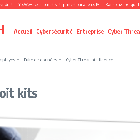
YesWeHack automatise le pentest par agents IA
Ransomware : que faire quand 
H
Accueil
Cybersécurité
Entreprise
Cyber Threat
mployés
Fuite de données
Cyber Threat Intelligence
oit kits