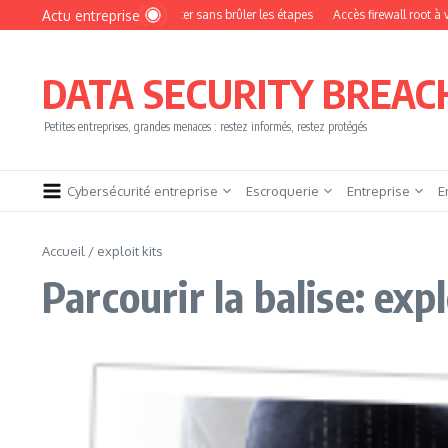
Aller au contenu
Actu entreprise
Comment devenir pentester sans brûler les étapes
Accès firewall root à vendre !
DATA SECURITY BREAC
Petites entreprises, grandes menaces : restez informés, restez protégés
Cybersécurité entreprise
Escroquerie
Entreprise
E
Accueil
/
exploit kits
Parcourir la balise: expl