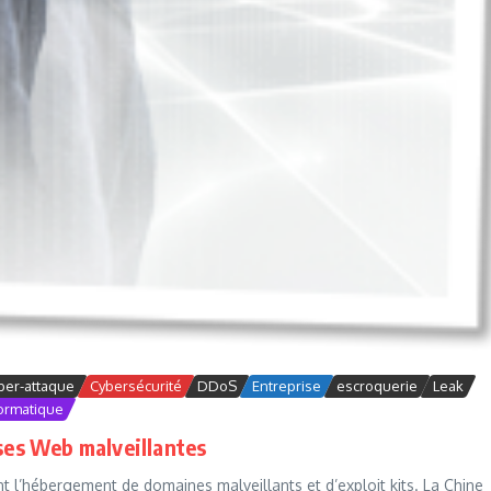
ber-attaque
Cybersécurité
DDoS
Entreprise
escroquerie
Leak
formatique
sses Web malveillantes
nt l’hébergement de domaines malveillants et d’exploit kits. La Chine