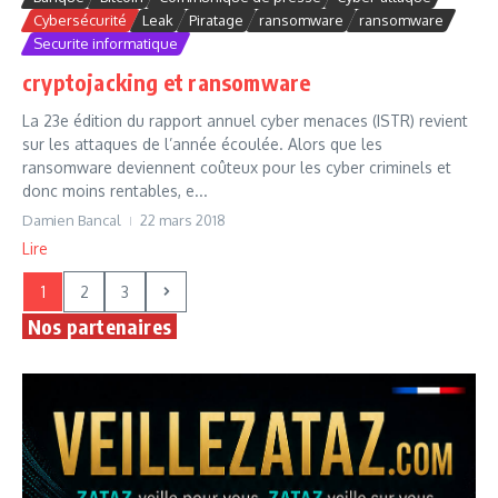
Cybersécurité
Leak
Piratage
ransomware
ransomware
Securite informatique
cryptojacking et ransomware
La 23e édition du rapport annuel cyber menaces (ISTR) revient
sur les attaques de l’année écoulée. Alors que les
ransomware deviennent coûteux pour les cyber criminels et
donc moins rentables, e...
Damien Bancal
22 mars 2018
Lire
1
2
3
Nos partenaires