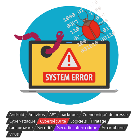
Android
Antivirus
APT
backdoor
Communiqué de presse
Cyber-attaque
Cybersécurité
Logiciels
Piratage
ransomware
Sécurité
Securite informatique
Smartphone
Virus