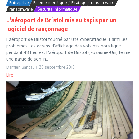
Entreprise
Paiement en ligne
Piratage
ransomware
ransomware
Securite informatique
L’aéroport de Bristol mis au tapis par un
logiciel de rançonnage
L’aéroport de Bristol touché par une cyberattaque. Parmi les
problèmes, les écrans d’affichage des vols mis hors ligne
pendant 48 heures. L’aéroport de Bristol (Royaume-Uni) ferme
une partie de son in...
Damien Bancal
20 septembre 2018
Lire