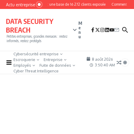
Aller au contenu
Actu entreprise
MyPhoto : une base de 16 272 clients exposée
Comment devenir 
DATA SECURITY
M
e
BREACH
n
u
Petites entreprises, grandes menaces : restez
informés, restez protégés
Cybersécurité entreprise
8 août 2026
Escroquerie
Entreprise
3:50:41 AM
Employés
Fuite de données
Cyber Threat Intelligence