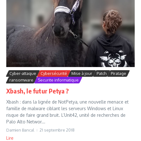
Cyber-attaque
Cybersécurité
Mise à jour
Patch
Piratage
ransomware
Securite informatique
Xbash, le futur Petya ?
Xbash : dans la lignée de NotPetya, une nouvelle menace et
famille de malware ciblant les serveurs Windows et Linux
risque de faire grand bruit. L’Unit42, unité de recherches de
Palo Alto Networ...
Damien Bancal
21 septembre 2018
Lire