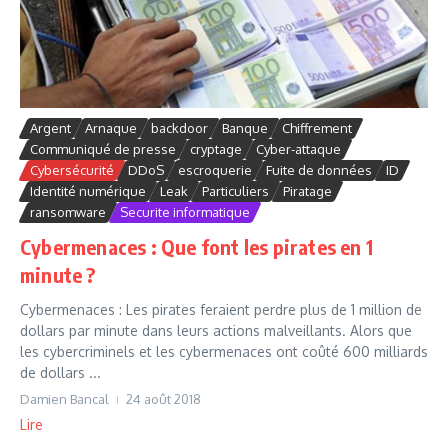
Argent
Arnaque
backdoor
Banque
Chiffrement
Communiqué de presse
cryptage
Cyber-attaque
Cybersécurité
DDoS
escroquerie
Fuite de données
ID
Identité numérique
Leak
Particuliers
Piratage
ransomware
Securite informatique
Cybermenaces : Que font les pirates en 1
minute ?
Cybermenaces : Les pirates feraient perdre plus de 1 million de
dollars par minute dans leurs actions malveillants. Alors que
les cybercriminels et les cybermenaces ont coûté 600 milliards
de dollars ...
Damien Bancal
24 août 2018
Lire