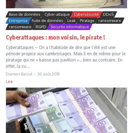
Base de données
Cyber-attaque
Cybersécurité
DDoS
Entreprise
Fuite de données
Leak
Piratage
ransomware
ransomware
RGPD
Securite informatique
Cyberattaques : mon voisin, le pirate !
Cyberattaques – On a l’habitude de dire que l’été est une
période propice aux cambriolages. Mais il en de même pour le
piratage qui ne « baisse pas pavillon »… bien au contraire. En
effet, la cu...
Damien Bancal
30 août 2018
Lire