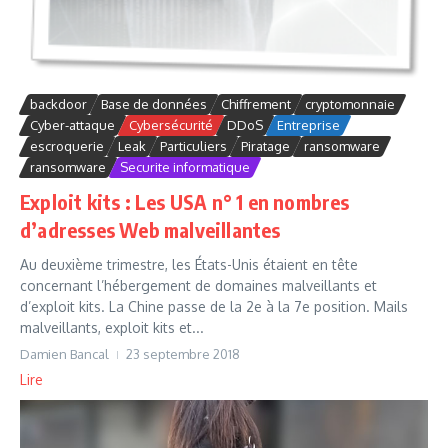
backdoor
Base de données
Chiffrement
cryptomonnaie
Cyber-attaque
Cybersécurité
DDoS
Entreprise
escroquerie
Leak
Particuliers
Piratage
ransomware
ransomware
Securite informatique
Exploit kits : Les USA n° 1 en nombres
d’adresses Web malveillantes
Au deuxième trimestre, les États-Unis étaient en tête
concernant l’hébergement de domaines malveillants et
d’exploit kits. La Chine passe de la 2e à la 7e position. Mails
malveillants, exploit kits et...
Damien Bancal
23 septembre 2018
Lire