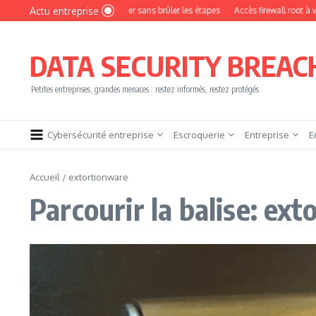
Aller au contenu
Actu entreprise
ent devenir pentester sans brûler les étapes
Accès firewall root à vendre !
Y
DATA SECURITY BREAC
Petites entreprises, grandes menaces : restez informés, restez protégés
Cybersécurité entreprise
Escroquerie
Entreprise
E
Accueil
/
extortionware
Parcourir la balise: ex