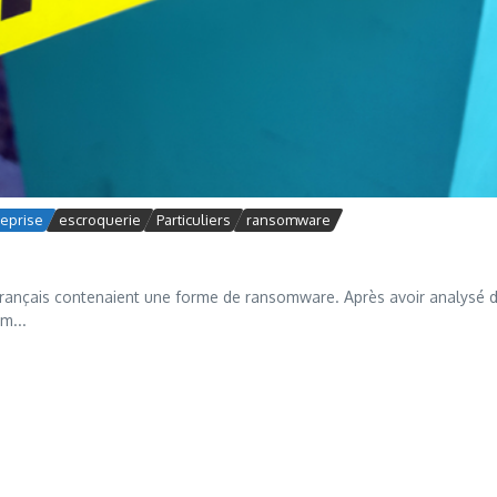
reprise
escroquerie
Particuliers
ransomware
s français contenaient une forme de ransomware. Après avoir analysé 
m...