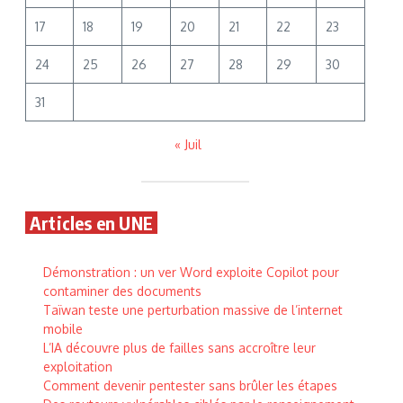
17
18
19
20
21
22
23
24
25
26
27
28
29
30
31
« Juil
Articles en UNE
Démonstration : un ver Word exploite Copilot pour
contaminer des documents
Taïwan teste une perturbation massive de l’internet
mobile
L’IA découvre plus de failles sans accroître leur
exploitation
Comment devenir pentester sans brûler les étapes