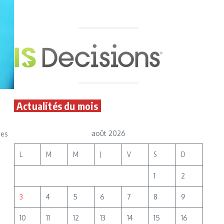
Actualités du mois
août 2026
des
L
M
M
J
V
S
D
1
2
3
4
5
6
7
8
9
10
11
12
13
14
15
16