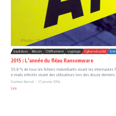
backdoor
Bitcoin
Chiffrement
cryptage
Cybersécurité
Ent
2015 : L’année du fléau Ransomware
55.8 % de tous les fichiers malveillants visant les internaute
e-mails infectés visant des utilisateurs lors des douze derniers 
Damien Bancal
17 janvier 2016
Lire