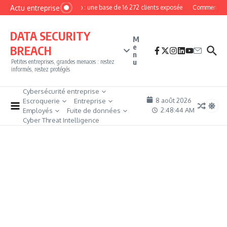
Aller au contenu
Actu entreprise
MyPhoto : une base de 16 272 clients exposée
Comment deven
DATA SECURITY
M
e
BREACH
n
u
Petites entreprises, grandes menaces : restez
informés, restez protégés
Cybersécurité entreprise
8 août 2026
Escroquerie
Entreprise
2:48:45 AM
Employés
Fuite de données
Cyber Threat Intelligence