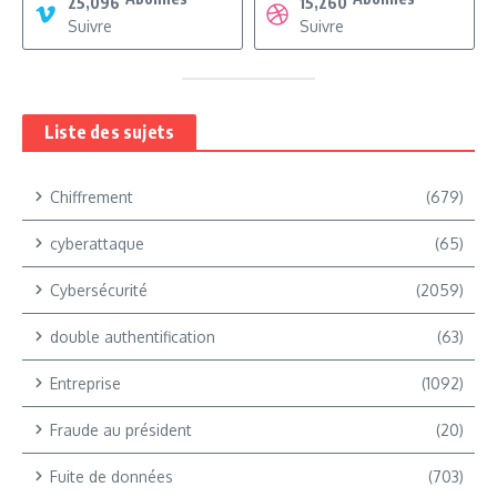
25,096
15,260
Suivre
Suivre
Liste des sujets
Chiffrement
(679)
cyberattaque
(65)
Cybersécurité
(2059)
double authentification
(63)
Entreprise
(1092)
Fraude au président
(20)
Fuite de données
(703)