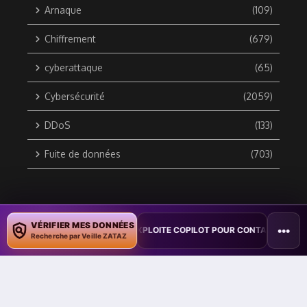
Arnaque
(109)
Chiffrement
(679)
cyberattaque
(65)
Cybersécurité
(2059)
DDoS
(133)
Fuite de données
(703)
Copyright © 2010 / 2026 DATA SECURITY BREACH - Groupe
VÉRIFIER MES DONNÉES
•••
ON : UN VER WORD EXPLOITE COPILOT POUR CONTAMINER DES DOCUME
ZATAZ Média
Recherche par Veille ZATAZ