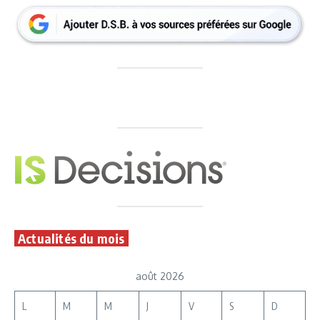
Actualités du mois
août 2026
L
M
M
J
V
S
D