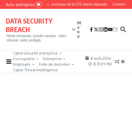
Aller au contenu
Actu entreprise
MyPhoto : une base de 16 272 clients exposée
Comment deve
DATA SECURITY
M
e
BREACH
n
u
Petites entreprises, grandes menaces : restez
informés, restez protégés
Cybersécurité entreprise
8 août 2026
Escroquerie
Entreprise
8:31:05 PM
Employés
Fuite de données
Cyber Threat Intelligence