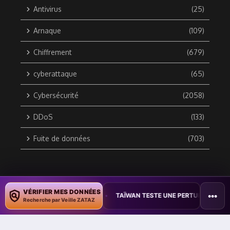
Antivirus
(25)
Arnaque
(109)
Chiffrement
(679)
cyberattaque
(65)
Cybersécurité
(2058)
DDoS
(133)
Fuite de données
(703)
Copyright © 2010 / 2026 DATA SECURITY BREACH - Groupe
VÉRIFIER MES DONNÉES
•••
DES DOCUMENTS
•
TAÏWAN TESTE UNE PERTURBATION MASSIVE DE L
ZATAZ Média
Recherche par Veille ZATAZ