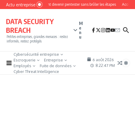
Aller au contenu
Actu entreprise
Comment devenir pentester sans brûler les étapes
Accès fir
DATA SECURITY
M
e
BREACH
n
u
Petites entreprises, grandes menaces : restez
informés, restez protégés
Cybersécurité entreprise
6 août 2026
Escroquerie
Entreprise
8:22:47 PM
Employés
Fuite de données
Cyber Threat Intelligence