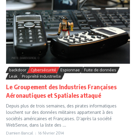
backdoor
Cybersécurité
Espionnae
Fuite de données
Leak
Propriété Industrielle
Le Groupement des Industries Françaises
Aéronautiques et Spatiales attaqué
Depuis plus de trois semaines, des pirates informatiques
louchent sur des données militaires appartenant à des
sociétés américaines et Françaises. D’après la société
WebSense, dans la liste des ...
Damien Bancal
16 février 2014