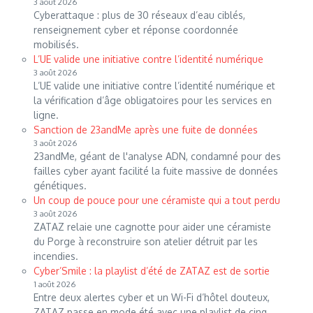
3 août 2026
Cyberattaque : plus de 30 réseaux d’eau ciblés,
renseignement cyber et réponse coordonnée
mobilisés.
L’UE valide une initiative contre l’identité numérique
3 août 2026
L’UE valide une initiative contre l’identité numérique et
la vérification d’âge obligatoires pour les services en
ligne.
Sanction de 23andMe après une fuite de données
3 août 2026
23andMe, géant de l'analyse ADN, condamné pour des
failles cyber ayant facilité la fuite massive de données
génétiques.
Un coup de pouce pour une céramiste qui a tout perdu
3 août 2026
ZATAZ relaie une cagnotte pour aider une céramiste
du Porge à reconstruire son atelier détruit par les
incendies.
Cyber’Smile : la playlist d’été de ZATAZ est de sortie
1 août 2026
Entre deux alertes cyber et un Wi-Fi d’hôtel douteux,
ZATAZ passe en mode été avec une playlist de cinq