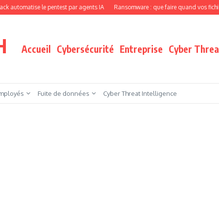
ise le pentest par agents IA
Ransomware : que faire quand vos fichiers sont chi
H
Accueil
Cybersécurité
Entreprise
Cyber Threat
mployés
Fuite de données
Cyber Threat Intelligence