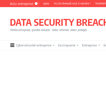
Aller au contenu
Actu entreprise
ester sans brûler les étapes
Accès firewall root à vendre !
YesWeHack automat
DATA SECURITY BREAC
Petites entreprises, grandes menaces : restez informés, restez protégés
Cybersécurité entreprise
Escroquerie
Entreprise
E