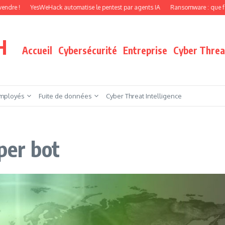
YesWeHack automatise le pentest par agents IA
Ransomware : que faire quand 
H
Accueil
Cybersécurité
Entreprise
Cyber Threat
mployés
Fuite de données
Cyber Threat Intelligence
sper bot