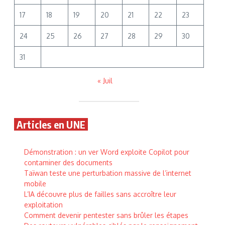
17
18
19
20
21
22
23
24
25
26
27
28
29
30
31
« Juil
Articles en UNE
Démonstration : un ver Word exploite Copilot pour
contaminer des documents
Taïwan teste une perturbation massive de l’internet
mobile
L’IA découvre plus de failles sans accroître leur
exploitation
Comment devenir pentester sans brûler les étapes