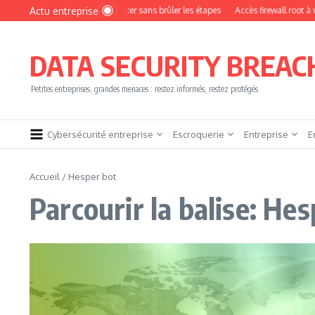
Aller au contenu
Actu entreprise
Comment devenir pentester sans brûler les étapes
Accès firewall root à vendre !
DATA SECURITY BREAC
Petites entreprises, grandes menaces : restez informés, restez protégés
Cybersécurité entreprise
Escroquerie
Entreprise
E
Accueil
/
Hesper bot
Parcourir la balise: He