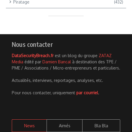
Piratage
(432)
Nous contacter
DataSecurityBreach.fr
est un blog du groupe
ZATAZ
Media
édité par
Damien Bancal
à destination des TPE /
PME / Associations / Micro-entrepreneurs et particuliers.
Actualités, interviews, reportages, analyses, etc.
Pour nous contacter, uniquement
par courriel
.
News
Aimés
Bla Bla