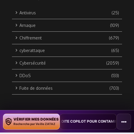
Antivirus
(25)
Arnaque
(109)
Chiffrement
(679)
cyberattaque
(65)
Cybersécurité
(2059)
DDoS
(133)
Fuite de données
(703)
Copyright © 2010 / 2026 DATA SECURITY BREACH - Groupe
VÉRIFIER MES DONNÉES
•••
 : UN VER WORD EXPLOITE COPILOT POUR CONTAMINER DES DOCUMENT
ZATAZ Média
Recherche par Veille ZATAZ