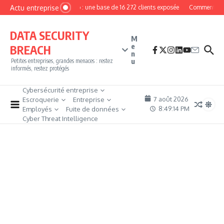
Aller au contenu
Actu entreprise
MyPhoto : une base de 16 272 clients exposée
Comment deven
DATA SECURITY
M
e
BREACH
n
u
Petites entreprises, grandes menaces : restez
informés, restez protégés
Cybersécurité entreprise
7 août 2026
Escroquerie
Entreprise
8:49:15 PM
Employés
Fuite de données
Cyber Threat Intelligence