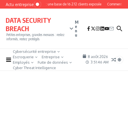
Aller au contenu
Actu entreprise
MyPhoto : une base de 16 272 clients exposée
Comment deveni
DATA SECURITY
M
e
BREACH
n
u
Petites entreprises, grandes menaces : restez
informés, restez protégés
Cybersécurité entreprise
8 août 2026
Escroquerie
Entreprise
3:51:47 AM
Employés
Fuite de données
Cyber Threat Intelligence