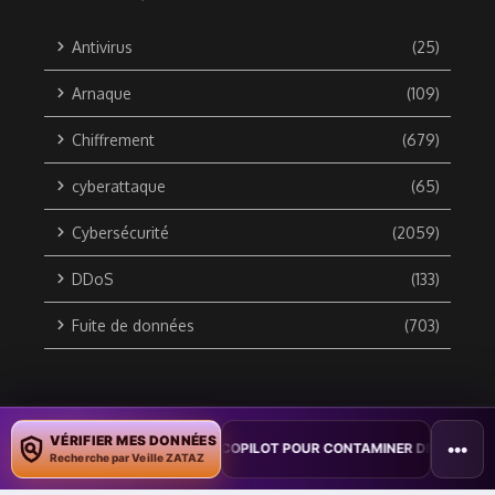
Antivirus
(25)
Arnaque
(109)
Chiffrement
(679)
cyberattaque
(65)
Cybersécurité
(2059)
DDoS
(133)
Fuite de données
(703)
Copyright © 2010 / 2026 DATA SECURITY BREACH - Groupe
VÉRIFIER MES DONNÉES
•••
 VER WORD EXPLOITE COPILOT POUR CONTAMINER DES DOCUMENTS
ZATAZ Média
Recherche par Veille ZATAZ