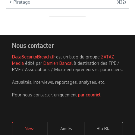
Piratage
(432)
Nous contacter
DataSecurityBreach.fr
est un blog du groupe
ZATAZ
Media
édité par
Damien Bancal
à destination des TPE /
PME / Associations / Micro-entrepreneurs et particuliers.
Actualités, interviews, reportages, analyses, etc.
Pour nous contacter, uniquement
par courriel
.
News
Aimés
Bla Bla