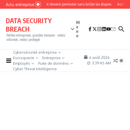
Aller au contenu
Actu entreprise
Comment devenir pentester sans brûler les étapes
Accès fir
DATA SECURITY
M
e
BREACH
n
u
Petites entreprises, grandes menaces : restez
informés, restez protégés
Cybersécurité entreprise
6 août 2026
Escroquerie
Entreprise
3:39:46 AM
Employés
Fuite de données
Cyber Threat Intelligence