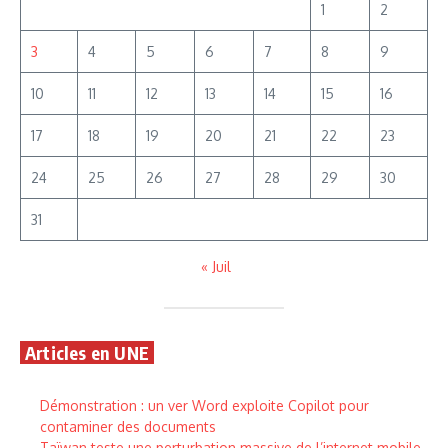
1
2
3
4
5
6
7
8
9
10
11
12
13
14
15
16
17
18
19
20
21
22
23
24
25
26
27
28
29
30
31
« Juil
Articles en UNE
Démonstration : un ver Word exploite Copilot pour
contaminer des documents
Taïwan teste une perturbation massive de l’internet mobile