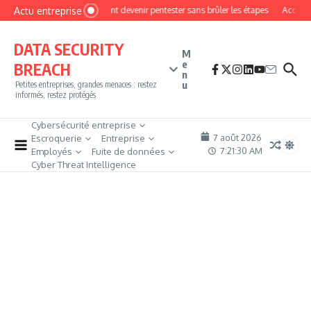
Aller au contenu
Actu entreprise
Comment devenir pentester sans brûler les étapes
Accès fir
DATA SECURITY
M
e
BREACH
n
u
Petites entreprises, grandes menaces : restez
informés, restez protégés
Cybersécurité entreprise
7 août 2026
Escroquerie
Entreprise
7:21:30 AM
Employés
Fuite de données
Cyber Threat Intelligence