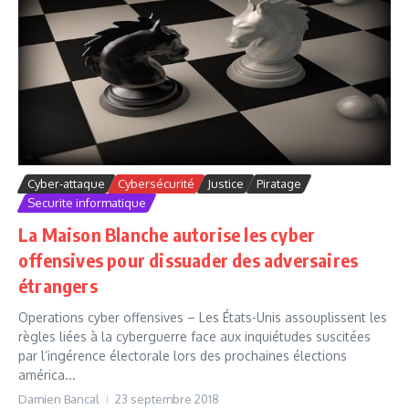
Cyber-attaque
Cybersécurité
Justice
Piratage
Securite informatique
La Maison Blanche autorise les cyber
offensives pour dissuader des adversaires
étrangers
Operations cyber offensives – Les États-Unis assouplissent les
règles liées à la cyberguerre face aux inquiétudes suscitées
par l’ingérence électorale lors des prochaines élections
américa...
Damien Bancal
23 septembre 2018