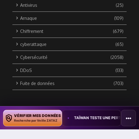
Antivirus
(25)
Arnaque
(109)
Chiffrement
(679)
cyberattaque
(65)
Cybersécurité
(2058)
DDoS
(133)
Fuite de données
(703)
Copyright © 2010 / 2026 DATA SECURITY BREACH - Groupe
VÉRIFIER MES DONNÉES
•••
ER DES DOCUMENTS
•
TAÏWAN TESTE UNE PERTURBATION MASSIVE D
ZATAZ Média
Recherche par Veille ZATAZ